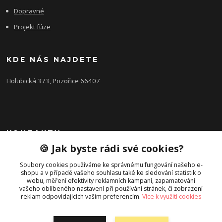
Dopravné
Projekt fúze
KDE NÁS NAJDETE
Holubická 373, Pozořice 66407
KONTAKTY
🍪 Jak byste rádi své cookies?
Zákaznická podpora FEROBET s.r.o.
+420 602 516 225
Soubory cookies používáme ke správnému fungování našeho e-
shopu a v případě vašeho souhlasu také ke sledování statistik o
(Letní období Po-Pá, 7:00-16:00hod.)
webu, měření efektivity reklamních kampaní, zapamatování
vašeho oblíbeného nastavení při používání stránek, či zobrazení
pozorice@ferobet.cz
reklam odpovídajících vašim preferencím.
Více k využití cookies