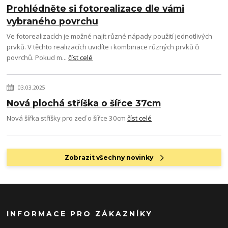
Prohlédněte si fotorealizace dle vámi
vybraného povrchu
Ve fotorealizacích je možné najít různé nápady použití jednotlivých
prvků. V těchto realizacích uvidíte i kombinace různých prvků či
povrchů. Pokud m...
číst celé
03.03.2025
Nová plochá stříška o šířce 37cm
Nová šířka stříšky pro zeď o šířce 30cm
číst celé
Zobrazit všechny novinky
INFORMACE PRO ZÁKAZNÍKY