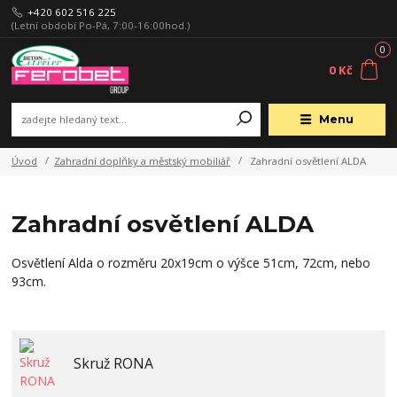
+420 602 516 225
(Letní období Po-Pá, 7:00-16:00hod.)
0
0 Kč
Menu
Úvod
Zahradní doplňky a městský mobiliář
Zahradní osvětlení ALDA
Zahradní osvětlení ALDA
Osvětlení Alda o rozměru 20x19cm o výšce 51cm, 72cm, nebo
93cm.
Skruž RONA