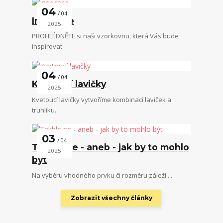
04
04
Inspirace
2025
PROHLÉDNĚTE si naši vzorkovnu, která Vás bude
inspirovat
04
04
Kvetoucí lavičky
2025
Kvetoucí lavičky vytvoříme kombinací laviček a
truhlíku.
03
04
Takhle ne - aneb - jak by to mohlo
2025
být
Na výběru vhodného prvku či rozměru záleží ...
Zobrazit všechny články