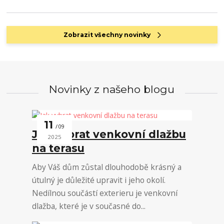
Zobrazit všechny novinky
Novinky z našeho blogu
11
09
Jak vybrat venkovní dlažbu
2025
na terasu
Aby Váš dům zůstal dlouhodobě krásný a
útulný je důležité upravit i jeho okolí.
Nedílnou součástí exterieru je venkovní
dlažba, které je v současné do...