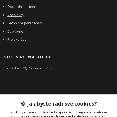
Obchodní partneři
Vzorkovny
Technické poradenství
Dopravné
Projekt fúze
KDE NÁS NAJDETE
Holubická 373, Pozořice 66407
KONTAKTY
🍪 Jak byste rádi své cookies?
Zákaznická podpora FEROBET s.r.o.
+420 602 516 225
Soubory cookies používáme ke správnému fungování našeho e-
shopu a v případě vašeho souhlasu také ke sledování statistik o
(Letní období Po-Pá, 7:00-16:00hod.)