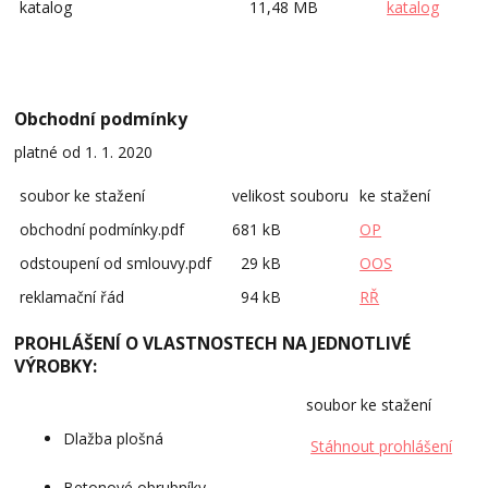
katalog
11,48 MB
katalog
Obchodní podmínky
platné od 1. 1. 2020
soubor ke stažení
velikost souboru
ke stažení
obchodní podmínky.pdf
681 kB
OP
odstoupení od smlouvy.pdf
29 kB
OOS
reklamační řád
94 kB
RŘ
PROHLÁŠENÍ O VLASTNOSTECH NA JEDNOTLIVÉ
VÝROBKY:
soubor ke stažení
Dlažba plošná
Stáhnout prohlášení
Betonové obrubníky