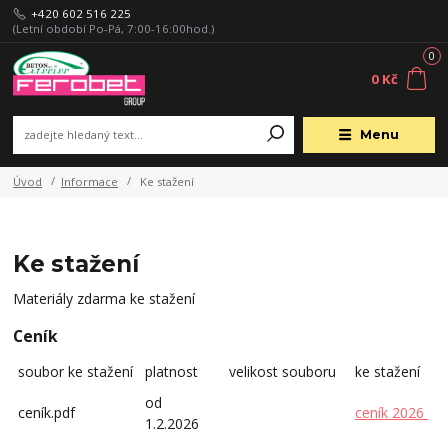
+420 602 516 225
(Letní období Po-Pá, 7:00-16:00hod.)
0
0 Kč
Menu
Úvod
Informace
Ke stažení
Ke stažení
Materiály zdarma ke stažení
Ceník
soubor ke stažení
platnost
velikost souboru
ke stažení
od
ceník.pdf
ceník 2026
1.2.2026