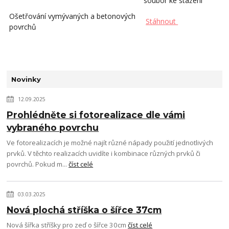
soubor ke stažení
Ošetřování vymývaných a betonových
Stáhnout
povrchů
Novinky
12.09.2025
Prohlédněte si fotorealizace dle vámi
vybraného povrchu
Ve fotorealizacích je možné najít různé nápady použití jednotlivých
prvků. V těchto realizacích uvidíte i kombinace různých prvků či
povrchů. Pokud m...
číst celé
03.03.2025
Nová plochá stříška o šířce 37cm
Nová šířka stříšky pro zeď o šířce 30cm
číst celé