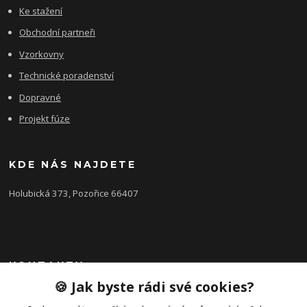
Ke stažení
Obchodní partneři
Vzorkovny
Technické poradenství
Dopravné
Projekt fúze
KDE NÁS NAJDETE
Holubická 373, Pozořice 66407
KONTAKTY
🍪 Jak byste rádi své cookies?
Zákaznická podpora FEROBET s.r.o.