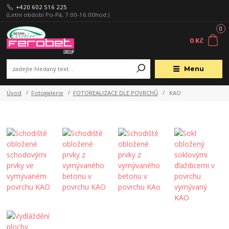
+420 602 516 225
(Letní období Po-Pá, 7:00-16:00hod.)
0
0 Kč
Menu
Úvod
Fotogalerie
FOTOREALIZACE DLE POVRCHŮ
KAO