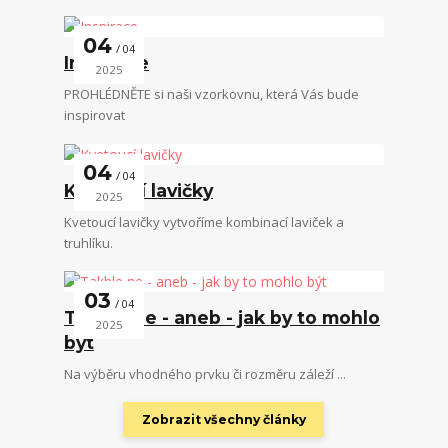
04
04
Inspirace
2025
PROHLÉDNĚTE si naši vzorkovnu, která Vás bude
inspirovat
04
04
Kvetoucí lavičky
2025
Kvetoucí lavičky vytvoříme kombinací laviček a
truhlíku.
03
04
Takhle ne - aneb - jak by to mohlo
2025
být
Na výběru vhodného prvku či rozměru záleží ...
Zobrazit všechny články