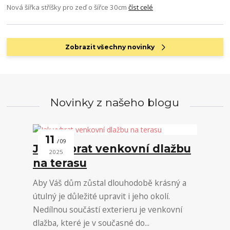
Nová šířka stříšky pro zeď o šířce 30cm
číst celé
Zobrazit všechny novinky
Novinky z našeho blogu
11
09
Jak vybrat venkovní dlažbu
2025
na terasu
Aby Váš dům zůstal dlouhodobě krásný a
útulný je důležité upravit i jeho okolí.
Nedílnou součástí exterieru je venkovní
dlažba, které je v současné do...