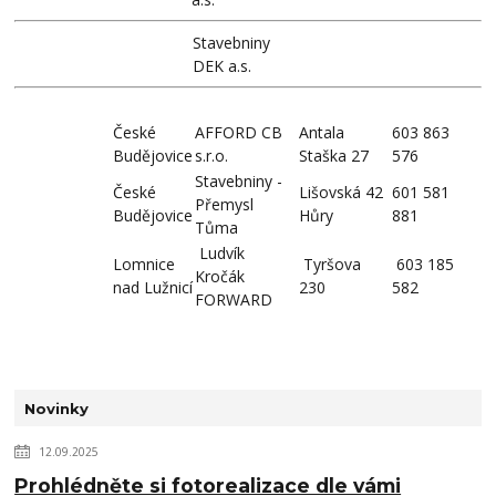
Stavebniny
DEK a.s.
České
AFFORD CB
Antala
603 863
Budějovice
s.r.o.
Staška 27
576
Stavebniny -
České
Lišovská 42
601 581
Přemysl
Budějovice
Hůry
881
Tůma
Ludvík
Lomnice
Tyršova
603 185
Kročák
nad Lužnicí
230
582
FORWARD
Novinky
12.09.2025
Prohlédněte si fotorealizace dle vámi