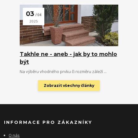
03
04
2025
Takhle ne - aneb - jak by to mohlo
být
Na výběru vhodného prvku či rozměru záleží ...
Zobrazit všechny články
INFORMACE PRO ZÁKAZNÍKY
O nás