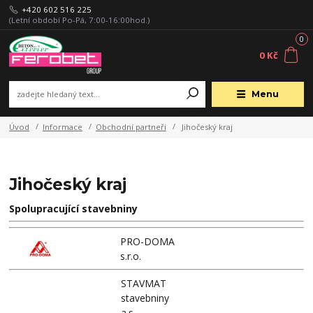
+420 602 516 225
(Letní období Po-Pá, 7:00-16:00hod.)
0
0 Kč
Menu
Úvod
Informace
Obchodní partneři
Jihočeský kraj
Jihočeský kraj
Spolupracující stavebniny
PRO-DOMA
s.r.o.
STAVMAT
stavebniny
a.s.