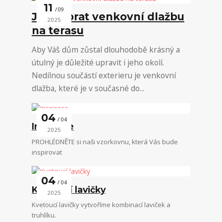
11
09
Jak vybrat venkovní dlažbu
2025
na terasu
Aby Váš dům zůstal dlouhodobě krásný a
útulný je důležité upravit i jeho okolí.
Nedílnou součástí exterieru je venkovní
dlažba, které je v současné do...
04
04
Inspirace
2025
PROHLÉDNĚTE si naši vzorkovnu, která Vás bude
inspirovat
04
04
Kvetoucí lavičky
2025
Kvetoucí lavičky vytvoříme kombinací laviček a
truhlíku.