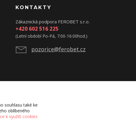
KONTAKTY
Zákaznická podpora FEROBET s.r.o.
+420 602 516 225
(Letní období Po-Pá, 7:00-16:00hod.)
pozorice@ferobet.cz
o souhlasu také ke
šeho oblíbeného
íce k využití cookies