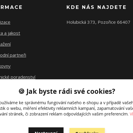
ORMACE
KDE NÁS NAJDETE
izace
Holubická 373, Pozořice 66407
ta a jakost
ažení
odní partneři
kovny
nické poradenství
avné
🍪 Jak byste rádi své cookies?
kt fúze
oužíváme ke správnému fungování našeho e-shopu a v případě vašeh
istik o webu, měření efektivity reklamních kampaní, zapamatování va
ívání stránek, či zobrazení reklam odpovídajících vašim preferencím.
V