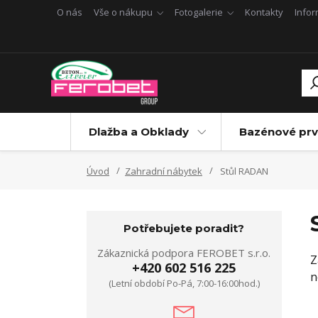
O nás
Vše o nákupu
Fotogalerie
Kontakty
Info
Dlažba a Obklady
Bazénové prv
Úvod
Zahradní nábytek
Stůl RADAN
Potřebujete poradit?
Zákaznická podpora FEROBET s.r.o.
Z
+420 602 516 225
n
(Letní období Po-Pá, 7:00-16:00hod.)