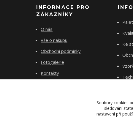
INFORMACE PRO
INF
ZÁKAZNÍKY
Palet
O nás
Kvali
Vše o nákupu
Ke st
Obchodní podmínky
Obch
Fotogalerie
Vzor
Kontakty
Tech
Blog
Dopr
Proje
Soubory cookies p
sledování stat
nastavení při použ