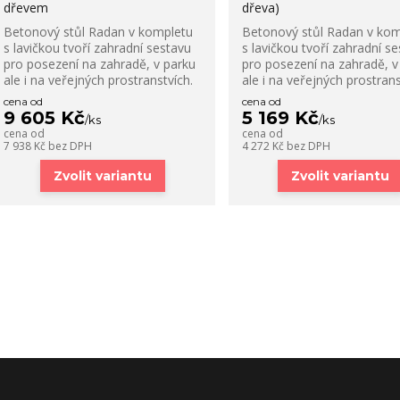
dřevem
dřeva)
Betonový stůl Radan v kompletu
Betonový stůl Radan v kom
s lavičkou tvoří zahradní sestavu
s lavičkou tvoří zahradní s
pro posezení na zahradě, v parku
pro posezení na zahradě, v
ale i na veřejných prostranstvích.
ale i na veřejných prostrans
cena od
cena od
9 605 Kč
5 169 Kč
/
ks
/
ks
cena od
cena od
7 938 Kč
bez DPH
4 272 Kč
bez DPH
Zvolit variantu
Zvolit variantu