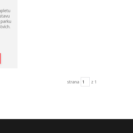
pletu
estavu
 parku
tvích.
strana
z 1