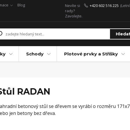
rmace
Blog
Nevíte si
+420 602 516 225
(Letn
rady?
Zavolejte.
Hleda
ky
Schody
Plotové prvky a Stříšky
Stůl RADAN
ahradní betonový stůl se dřevem se vyrábí o rozměru 171x
ebo jen betony bez dřeva.