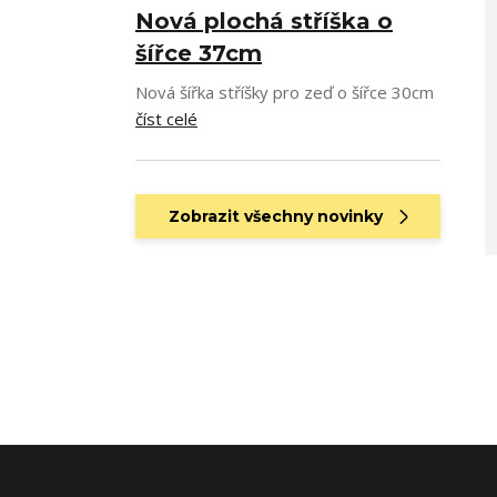
Nová plochá stříška o
šířce 37cm
Nová šířka stříšky pro zeď o šířce 30cm
číst celé
Zobrazit všechny novinky