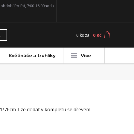
í období Po-Pá, 7:00-16:00hod.)
0
ks
za
0 Kč
t
Květináče a truhlíky
Více
71/76cm. Lze dodat v kompletu se dřevem