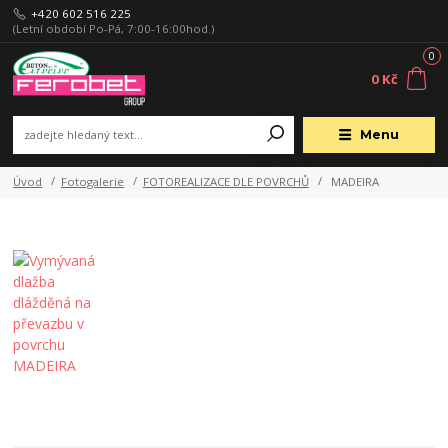
+420 602 516 225
(Letní období Po-Pá, 7:00-16:00hod.)
0
0 Kč
Menu
Úvod
Fotogalerie
FOTOREALIZACE DLE POVRCHŮ
MADEIRA