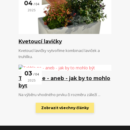
04
04
2025
Kvetoucí lavičky
Kvetoucí lavičky vytvoříme kombinací laviček a
truhlíku.
03
04
Takhle ne - aneb - jak by to mohlo
2025
být
Na výběru vhodného prvku či rozměru záleží ...
Zobrazit všechny články