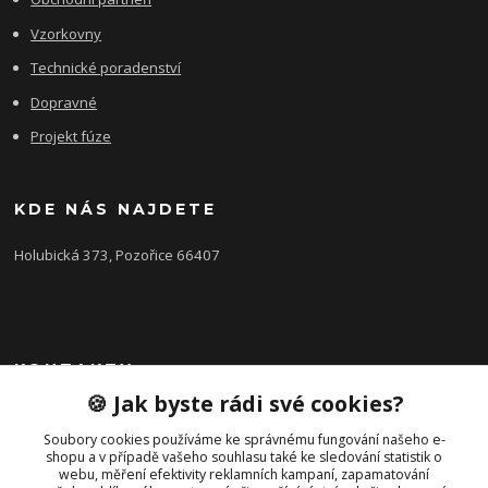
Vzorkovny
Technické poradenství
Dopravné
Projekt fúze
KDE NÁS NAJDETE
Holubická 373, Pozořice 66407
KONTAKTY
🍪 Jak byste rádi své cookies?
Zákaznická podpora FEROBET s.r.o.
+420 602 516 225
Soubory cookies používáme ke správnému fungování našeho e-
shopu a v případě vašeho souhlasu také ke sledování statistik o
(Letní období Po-Pá, 7:00-16:00hod.)
webu, měření efektivity reklamních kampaní, zapamatování