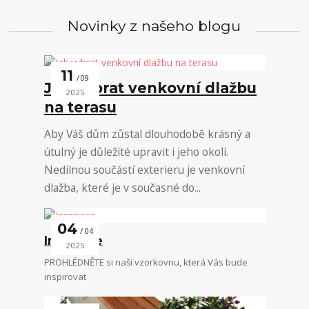
Novinky z našeho blogu
11
09
Jak vybrat venkovní dlažbu
2025
na terasu
Aby Váš dům zůstal dlouhodobě krásný a
útulný je důležité upravit i jeho okolí.
Nedílnou součástí exterieru je venkovní
dlažba, které je v současné do...
04
04
Inspirace
2025
PROHLÉDNĚTE si naši vzorkovnu, která Vás bude
inspirovat