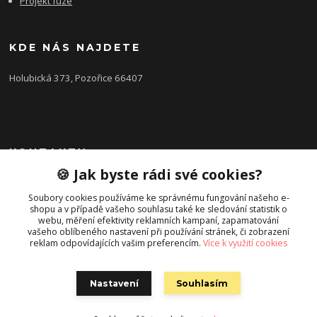
Projekt fúze
KDE NÁS NAJDETE
Holubická 373, Pozořice 66407
KONTAKTY
🍪 Jak byste rádi své cookies?
Zákaznická podpora FEROBET s.r.o.
+420 602 516 225
Soubory cookies používáme ke správnému fungování našeho e-
shopu a v případě vašeho souhlasu také ke sledování statistik o
(Letní období Po-Pá, 7:00-16:00hod.)
webu, měření efektivity reklamních kampaní, zapamatování
vašeho oblíbeného nastavení při používání stránek, či zobrazení
pozorice@ferobet.cz
reklam odpovídajících vašim preferencím.
Více k využití cookies
Nastavení
Souhlasím