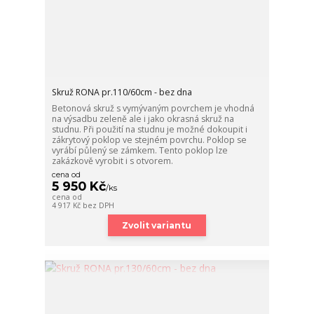
Skruž RONA pr.110/60cm - bez dna
Betonová skruž s vymývaným povrchem je vhodná
na výsadbu zeleně ale i jako okrasná skruž na
studnu. Při použití na studnu je možné dokoupit i
zákrytový poklop ve stejném povrchu. Poklop se
vyrábí půlený se zámkem. Tento poklop lze
zakázkově vyrobit i s otvorem.
cena od
5 950 Kč
/
ks
cena od
4 917 Kč
bez DPH
Zvolit variantu