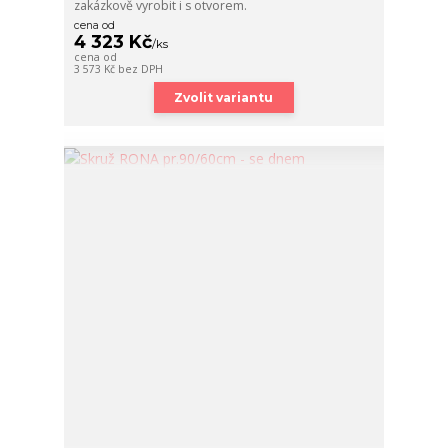
zakázkově vyrobit i s otvorem.
cena od
4 323 Kč
/
ks
cena od
3 573 Kč
bez DPH
Zvolit variantu