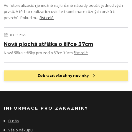
Ve fotorealizacích je možné najít různé nápady použití jednotlivých
prvků. V těchto realizacích uvidíte i kombinace různých prvků či
povrchů. Pokud m...
číst celé
03.03.2025
Nová plochá stříška o šířce 37cm
Nová šířka stříšky pro zeď o šířce 30cm
číst celé
Zobrazit všechny novinky
INFORMACE PRO ZÁKAZNÍKY
O nás
Vše o nákupu