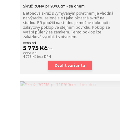
Skruž RONA pr.90/60cm - se dnem
Betonová skruž s vymývaným povrchem je vhodná
na výsadbu zeleně ale i jako okrasná skruž na
studnu. Při použití na studnu je možné dokoupit i
zákrytový poklop ve stejném povrchu. Poklop se
vyrábí půlený se zámkem. Tento poklop lze
zakázkově vyrobit i s otvorem.
cena od
5 775 Kč
/
ks
cena od
4 773 Kč
bez DPH
Zvolit variantu