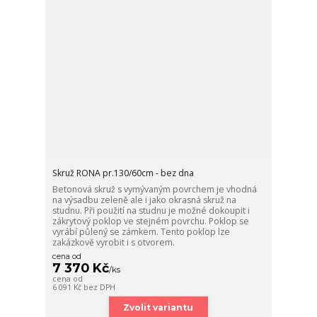
Skruž RONA pr.130/60cm - bez dna
Betonová skruž s vymývaným povrchem je vhodná
na výsadbu zeleně ale i jako okrasná skruž na
studnu. Při použití na studnu je možné dokoupit i
zákrytový poklop ve stejném povrchu. Poklop se
vyrábí půlený se zámkem. Tento poklop lze
zakázkově vyrobit i s otvorem.
cena od
7 370 Kč
/
ks
cena od
6 091 Kč
bez DPH
Zvolit variantu