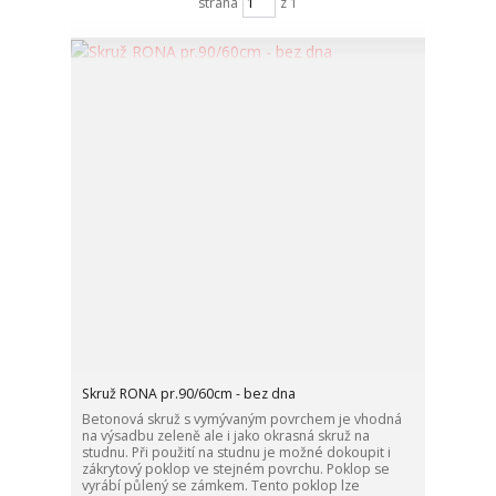
strana
z 1
Skruž RONA pr.90/60cm - bez dna
Betonová skruž s vymývaným povrchem je vhodná
na výsadbu zeleně ale i jako okrasná skruž na
studnu. Při použití na studnu je možné dokoupit i
zákrytový poklop ve stejném povrchu. Poklop se
vyrábí půlený se zámkem. Tento poklop lze