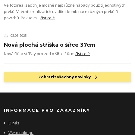
Ve fotorealizacích je možné najít různé nápady použití jednotlivých
prvků. V těchto realizacích uvidíte i kombinace různých prvků či
povrchů. Pokud m...
číst celé
03.03.2025
Nová plochá stříška o šířce 37cm
Nová šířka stříšky pro zeď o šířce 30cm
číst celé
Zobrazit všechny novinky
INFORMACE PRO ZÁKAZNÍKY
O nás
Vše o nákupu