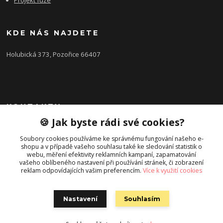
KDE NÁS NAJDETE
Holubická 373, Pozořice 66407
KONTAKTY
🍪 Jak byste rádi své cookies?
Zákaznická podpora FEROBET s.r.o.
+420 602 516 225
Soubory cookies používáme ke správnému fungování našeho e-
shopu a v případě vašeho souhlasu také ke sledování statistik o
(Letní období Po-Pá, 7:00-16:00hod.)
webu, měření efektivity reklamních kampaní, zapamatování
vašeho oblíbeného nastavení při používání stránek, či zobrazení
pozorice@ferobet.cz
reklam odpovídajících vašim preferencím.
Více k využití cookies
Nastavení
Souhlasím