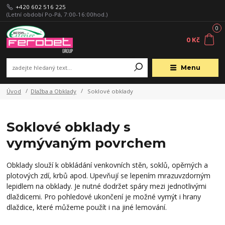
+420 602 516 225
(Letní období Po-Pá, 7:00-16:00hod.)
0
0 Kč
Menu
Úvod
Dlažba a Obklady
Soklové obklady
Soklové obklady s
vymývaným povrchem
Obklady slouží k obkládání venkovních stěn, soklů, opěrných a
plotových zdí, krbů apod. Upevňují se lepením mrazuvzdorným
lepidlem na obklady. Je nutné dodržet spáry mezi jednotlivými
dlaždicemi. Pro pohledové ukončení je možné vymýt i hrany
dlaždice, které můžeme použít i na jiné lemování.