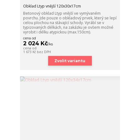
Obklad Ltyp vnější 120x30x17cm
Betonový obklad Ltyp vnější ve vymývaném
povrchu. Jde pouze o obkladový prvek, který se lepí
celou plochou na stávající schody. Vyrábí se v
typizovaných délkách, na zakázku je ovšem možné
vyrobit i délku atypickou (max.150cm).
cena od
2 024 Kč
/
ks
cena od
1 673 Kč
bez DPH
Zvolit variantu