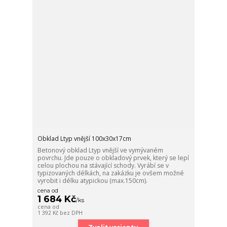
Obklad Ltyp vnější 100x30x17cm
Betonový obklad Ltyp vnější ve vymývaném
povrchu. Jde pouze o obkladový prvek, který se lepí
celou plochou na stávající schody. Vyrábí se v
typizovaných délkách, na zakázku je ovšem možné
vyrobit i délku atypickou (max.150cm).
cena od
1 684 Kč
/
ks
cena od
1 392 Kč
bez DPH