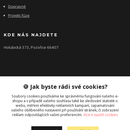
Dopravné
Projekt fúze
KDE NÁS NAJDETE
Holubická 373, Pozořice 66407
KONTAKTY
🍪 Jak byste rádi své cookies?
Zákaznická podpora FEROBET s.r.o.
+420 602 516 225
Soubory cookies používáme ke správnému fungování našeho e-
shopu a v případě vašeho souhlasu také ke sledování statistik o
(Letní období Po-Pá, 7:00-16:00hod.)
webu, měření efektivity reklamních kampaní, zapamatování
vašeho oblíbeného nastavení při používání stránek, či zobrazení
pozorice@ferobet.cz
reklam odpovídajících vašim preferencím.
Více k využití cookies