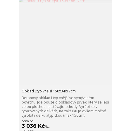
Obklad Ltyp vnější 150x34x17cm
Betonový obklad Ltyp vnější ve vymývaném
povrchu. Jde pouze o obkladový prvek, který se lepí
celou plochou na stávající schody. Vyrábí se v
typizovaných délkách, na zakázku je ovšem možné
vyrobit i délku atypickou (max.150cm).
cena od
3 036 Kč
/
ks
cena od