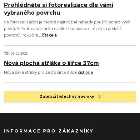
Prohlédněte si fotorealizace dle vámi
vybraného povrchu
Ve fotorealizacích je možné najít různé nápady použití jednotlivých
prvků. V těchto realizacích uvidíte i kombinace různých prvků či
povrchů. Pokud m...
číst celé
03.03.2025
Nová plochá stříška o šířce 37cm
Nová šířka stříšky pro zeď o šířce 30cm
číst celé
Zobrazit všechny novinky
INFORMACE PRO ZÁKAZNÍKY