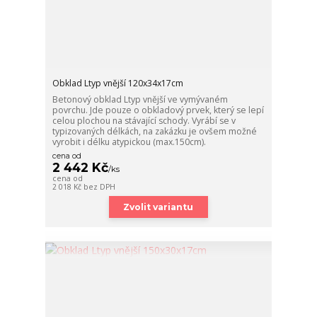
Obklad Ltyp vnější 120x34x17cm
Betonový obklad Ltyp vnější ve vymývaném
povrchu. Jde pouze o obkladový prvek, který se lepí
celou plochou na stávající schody. Vyrábí se v
typizovaných délkách, na zakázku je ovšem možné
vyrobit i délku atypickou (max.150cm).
cena od
2 442 Kč
/
ks
cena od
2 018 Kč
bez DPH
Zvolit variantu