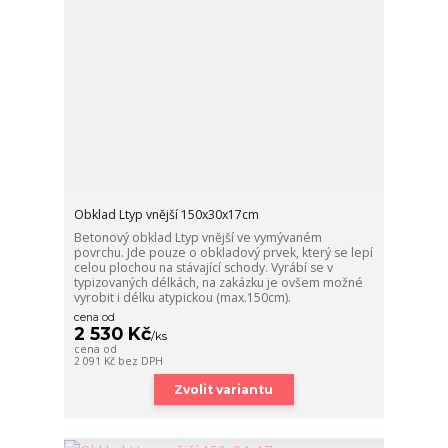
Obklad Ltyp vnější 150x30x17cm
Betonový obklad Ltyp vnější ve vymývaném
povrchu. Jde pouze o obkladový prvek, který se lepí
celou plochou na stávající schody. Vyrábí se v
typizovaných délkách, na zakázku je ovšem možné
vyrobit i délku atypickou (max.150cm).
cena od
2 530 Kč
/
ks
cena od
2 091 Kč
bez DPH
Zvolit variantu