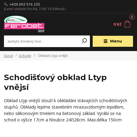
+420 602 516 225
(Letní období Po-Pá, 7:00-16:00hod.)
0
0 Kč
Menu
Úvod
Schody
Obklad Ltyp vnější
Schodišťový obklad Ltyp
vnějsí
Obklad Ltyp vnější slouží k obkládání stávajících schodišťových
stupňů. Obklady lepíme stavebním mrazuvzdorným lepidlem,
nebo silikonovým tmelem na betonový základ. Vyrábí se na
schod o výšce 17cm a hloubce 24či28cm. Max.délka 150cm