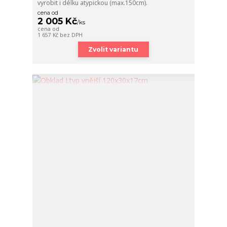
vyrobit i délku atypickou (max.150cm).
cena od
2 005 Kč
/
ks
cena od
1 657 Kč
bez DPH
Zvolit variantu