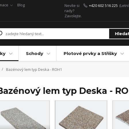
rmace
Blog
Nevíte si
+420 602 516 225
(Letn
rady?
Zavolejte.
Hleda
ky
Schody
Plotové prvky a Stříšky
Bazénový lem typ Deska - ROH1
Bazénový lem typ Deska - RO