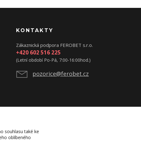
KONTAKTY
Zákaznická podpora FEROBET s.r.o.
+420 602 516 225
(Letní období Po-Pá, 7:00-16:00hod.)
pozorice@ferobet.cz
o souhlasu také ke
šeho oblíbeného