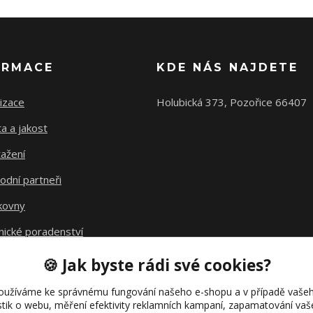
ORMACE
KDE NÁS NAJDETE
izace
Holubická 373, Pozořice 66407
ta a jakost
ažení
odní partneři
kovny
nické poradenství
avné
🍪 Jak byste rádi své cookies?
kt fúze
oužíváme ke správnému fungování našeho e-shopu a v případě vašeh
istik o webu, měření efektivity reklamních kampaní, zapamatování va