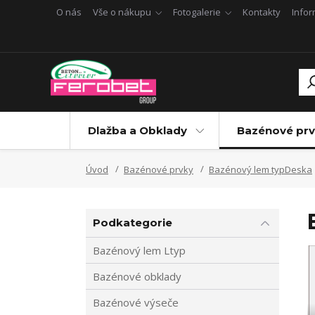
O nás
Vše o nákupu
Fotogalerie
Kontakty
Info
Dlažba a Obklady
Bazénové prv
Úvod
Bazénové prvky
Bazénový lem typDeska
Podkategorie
Bazénový lem Ltyp
Bazénové obklady
Bazénové výseče