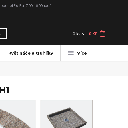
í období Po-Pá, 7:00-16:00hod.)
0
ks
za
0 Kč
t
Květináče a truhlíky
Více
H1