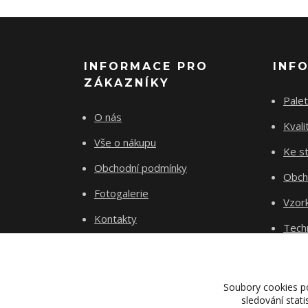
INFORMACE PRO
INF
ZÁKAZNÍKY
Palet
O nás
Kvali
Vše o nákupu
Ke st
Obchodní podmínky
Obch
Fotogalerie
Vzor
Kontakty
Tech
Blog
Dopr
Proje
Soubory cookies p
sledování stat