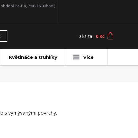
í období Po-Pá, 7:00-16:00hod.)
0
ks
za
0 Kč
t
Květináče a truhlíky
Více
o s vymývanými povrchy.