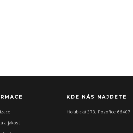
ORMACE
KDE NÁS NAJDETE
izace
Holubická 373, Pozořice 66407
ta a jakost