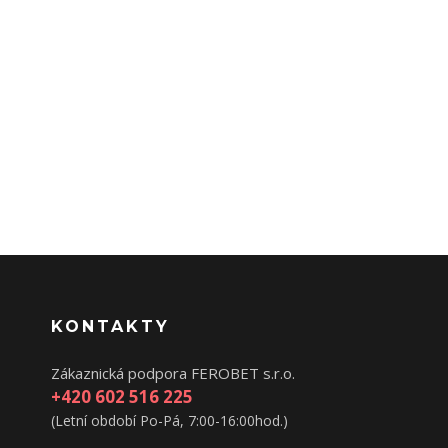
KONTAKTY
Zákaznická podpora FEROBET s.r.o.
+420 602 516 225
(Letní období Po-Pá, 7:00-16:00hod.)