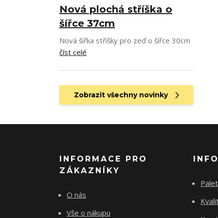
Nová plochá stříška o
šířce 37cm
Nová šířka stříšky pro zeď o šířce 30cm
číst celé
Zobrazit všechny novinky
INFORMACE PRO
INF
ZÁKAZNÍKY
Palet
O nás
Kvali
Vše o nákupu