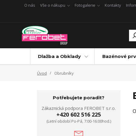
O nás
Vše o nákupu
Fotogalerie
Kontakty
Info
Dlažba a Obklady
Bazénové prv
Úvod
Obrubníky
Potřebujete poradit?
Zákaznická podpora FEROBET s.r.o.
O
+420 602 516 225
(Letní období Po-Pá, 7:00-16:00hod.)