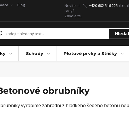
rmace
Blog
Nevíte si
+420 602 516 225
(Letn
rady?
Zavolejte.
Hleda
ky
Schody
Plotové prvky a Stříšky
Betonové obrubníky
brubníky vyrábíme zahradní z hladkého šedého betonu neb