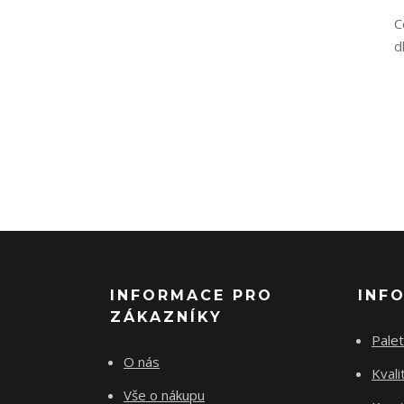
C
d
INFORMACE PRO
INF
ZÁKAZNÍKY
Palet
O nás
Kvali
Vše o nákupu