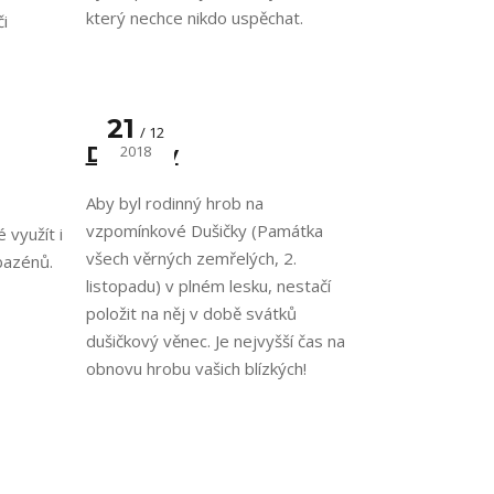
který nechce nikdo uspěchat.
i
21
12
Dušičky
2018
Aby byl rodinný hrob na
vzpomínkové Dušičky (Památka
využít i
všech věrných zemřelých, 2.
bazénů.
listopadu) v plném lesku, nestačí
položit na něj v době svátků
dušičkový věnec. Je nejvyšší čas na
obnovu hrobu vašich blízkých!