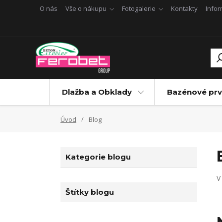
O nás
Vše o nákupu
Fotogalerie
Kontakty
Info
Dlažba a Obklady
Bazénové prv
Úvod
Blog
Kategorie blogu
V
Štítky blogu