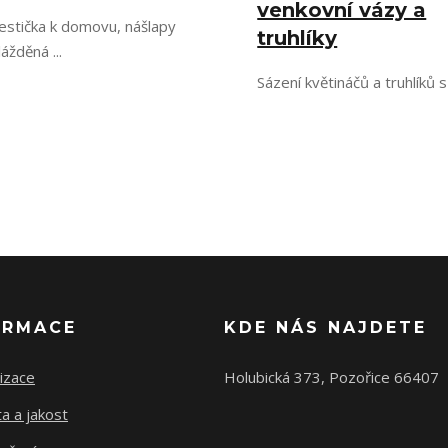
venkovní vázy a
estička k domovu, nášlapy
truhlíky
lážděná ...
Sázení květináčů a truhlíků s
ORMACE
KDE NÁS NAJDETE
izace
Holubická 373, Pozořice 66407
ta a jakost