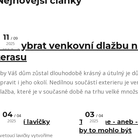
Nejnovější články
11
09
Jak vybrat venkovní dlažbu 
2025
terasu
by Váš dům zůstal dlouhodobě krásný a útulný je dů
pravit i jeho okolí. Nedílnou součástí exterieru je v
lažba, které je v současné době na trhu velké množst
04
03
04
04
vetoucí lavičky
2025
Takhle ne - aneb -
2025
by to mohlo být
vetoucí lavičky vytvoříme