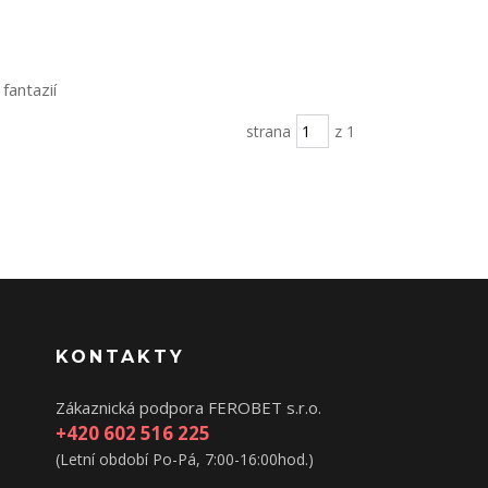
 fantazií
strana
z 1
KONTAKTY
Zákaznická podpora FEROBET s.r.o.
+420 602 516 225
(Letní období Po-Pá, 7:00-16:00hod.)