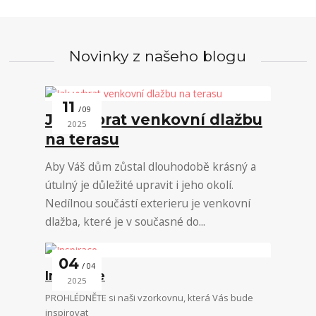
Novinky z našeho blogu
11
09
Jak vybrat venkovní dlažbu
2025
na terasu
Aby Váš dům zůstal dlouhodobě krásný a
útulný je důležité upravit i jeho okolí.
Nedílnou součástí exterieru je venkovní
dlažba, které je v současné do...
04
04
Inspirace
2025
PROHLÉDNĚTE si naši vzorkovnu, která Vás bude
inspirovat