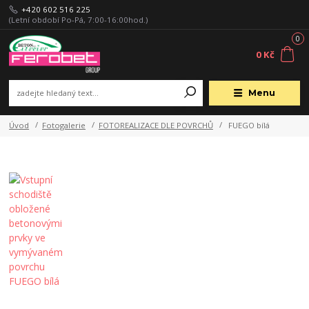
+420 602 516 225
(Letní období Po-Pá, 7:00-16:00hod.)
0
0 Kč
Menu
Úvod
Fotogalerie
FOTOREALIZACE DLE POVRCHŮ
FUEGO bílá