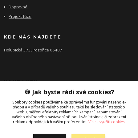
Dopravné
Projekt fúze
KDE NÁS NAJDETE
Holubická 373, Pozořice 66407
KONTAKTY
🍪 Jak byste rádi své cookies?
Zákaznická podpora FEROBET s.r.o.
+420 602 516 225
Soubory cookies používáme ke správnému fungování našeho e-
shopu a v případě vašeho souhlasu také ke sledování statistik o
(Letní období Po-Pá, 7:00-16:00hod.)
webu, měření efektivity reklamních kampaní, zapamatování
vašeho oblíbeného nastavení při používání stránek, či zobrazení
pozorice@ferobet.cz
reklam odpovídajících vašim preferencím.
Více k využití cookies