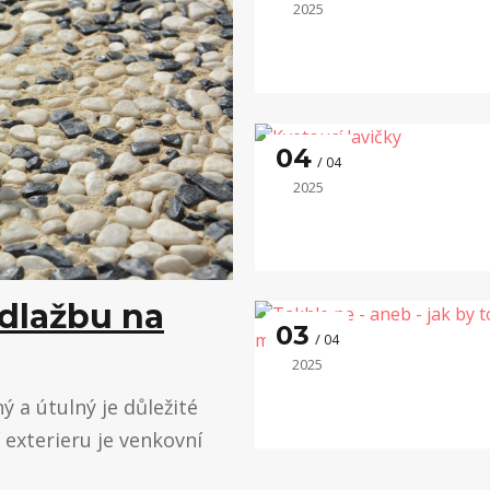
2025
04
04
2025
 dlažbu na
03
04
2025
 a útulný je důležité
í exterieru je venkovní