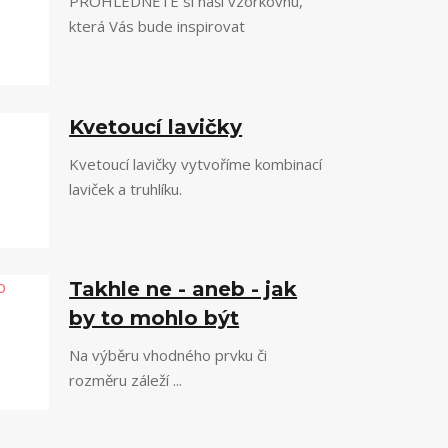
PROHLÉDNĚTE si naši vzorkovnu,
která Vás bude inspirovat
Kvetoucí lavičky
Kvetoucí lavičky vytvoříme kombinací
laviček a truhlíku.
Takhle ne - aneb - jak
by to mohlo být
Na výběru vhodného prvku či
rozměru záleží ...