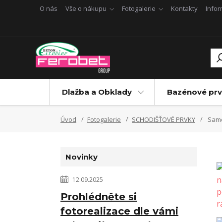
O nás
Vše o nákupu
Fotogalerie
Kontakty
Info
Dlažba a Obklady
Bazénové prv
Úvod
Fotogalerie
SCHODIŠŤOVÉ PRVKY
Samo
Novinky
12.09.2025
Prohlédněte si
fotorealizace dle vámi