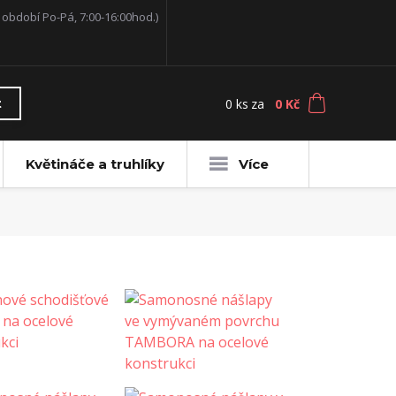
í období Po-Pá, 7:00-16:00hod.)
0
ks
za
0 Kč
t
Květináče a truhlíky
Více