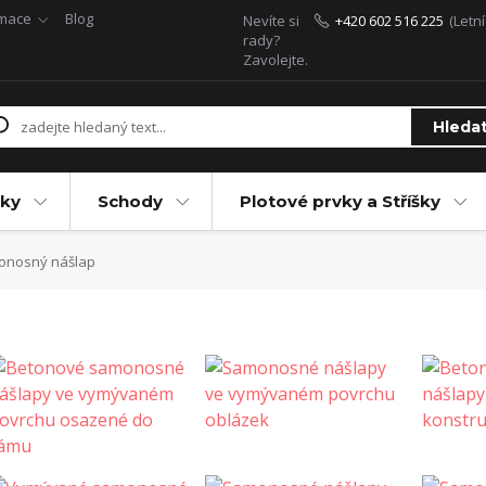
rmace
Blog
Nevíte si
+420 602 516 225
(Letn
rady?
Zavolejte.
Hleda
ky
Schody
Plotové prvky a Stříšky
nosný nášlap