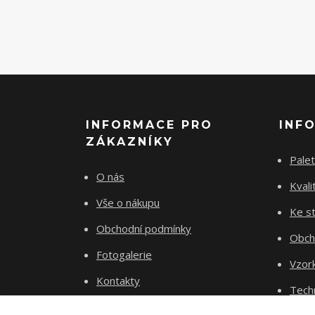
INFORMACE PRO
INF
ZÁKAZNÍKY
Palet
O nás
Kvali
Vše o nákupu
Ke st
Obchodní podmínky
Obch
Fotogalerie
Vzor
Kontakty
Tech
Blog