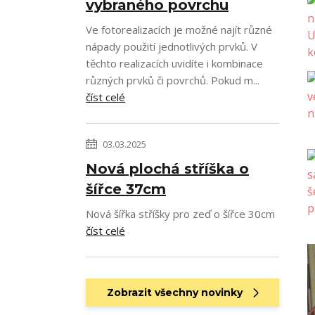
vybraného povrchu
Ve fotorealizacích je možné najít různé
nápady použití jednotlivých prvků. V
těchto realizacích uvidíte i kombinace
různých prvků či povrchů. Pokud m...
číst celé
03.03.2025
Nová plochá stříška o
šířce 37cm
Nová šířka stříšky pro zeď o šířce 30cm
číst celé
Zobrazit všechny novinky