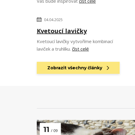
Vás bude inspirovat
číst celé
04.04.2025
Kvetoucí lavičky
Kvetoucí lavičky vytvoříme kombinací
laviček a truhlíku.
číst celé
Zobrazit všechny články
11
09