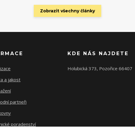
Zobrazit všechny články
ORMACE
KDE NÁS NAJDETE
izace
Holubická 373, Pozořice 66407
ta a jakost
ažení
odní partneři
kovny
nické poradenství