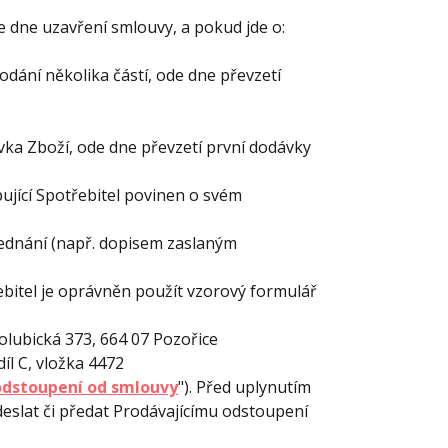
e dne uzavření smlouvy, a pokud jde o:
dání několika částí, ode dne převzetí
ka Zboží, ode dne převzetí první dodávky
ující Spotřebitel povinen o svém
ednání (např. dopisem zaslaným
ebitel je oprávněn použít vzorový formulář
olubická 373, 664 07 Pozořice
íl C, vložka 4472
dstoupení od smlouvy
"). Před uplynutím
deslat či předat Prodávajícímu odstoupení