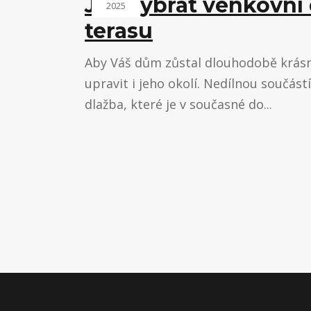
Jak vybrat venkovní
2025
terasu
Aby Váš dům zůstal dlouhodobě krásný
upravit i jeho okolí. Nedílnou součást
dlažba, které je v současné do...