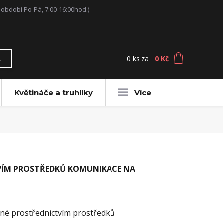
í období Po-Pá, 7:00-16:00hod.)
0
ks
za
0 Kč
t
Květináče a truhlíky
Více
VÍM PROSTŘEDKŮ KOMUNIKACE NA
ené prostřednictvím prostředků