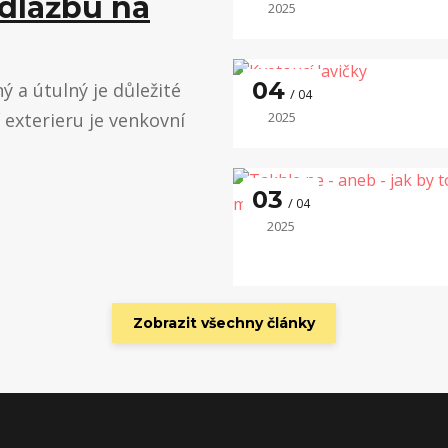
 dlažbu na
2025
04
 a útulný je důležité
04
í exterieru je venkovní
2025
03
04
2025
Zobrazit všechny články