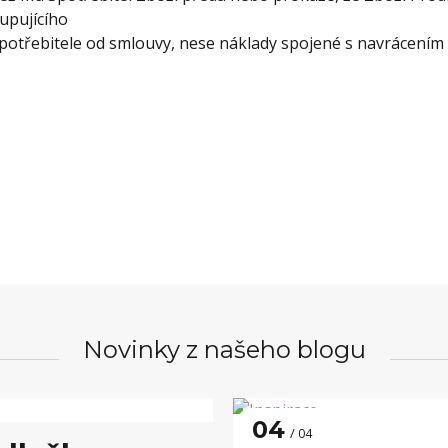
upujícího
potřebitele od smlouvy, nese náklady spojené s navrácením z
Novinky z našeho blogu
04
04