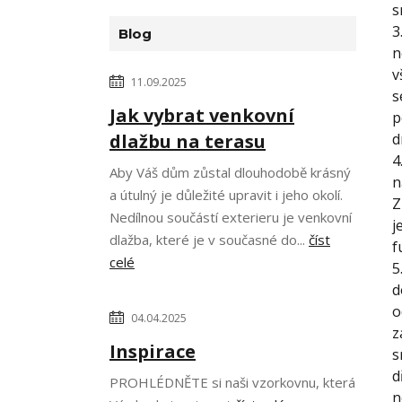
s
3
Blog
n
v
11.09.2025
s
Jak vybrat venkovní
p
dlažbu na terasu
d
4
Aby Váš dům zůstal dlouhodobě krásný
n
a útulný je důležité upravit i jeho okolí.
Z
Nedílnou součástí exterieru je venkovní
j
dlažba, které je v současné do...
číst
f
celé
5
d
o
04.04.2025
z
Inspirace
s
d
PROHLÉDNĚTE si naši vzorkovnu, která
n