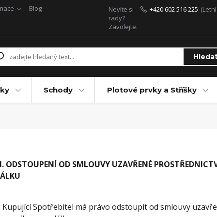
rmace
Blog
Nevíte si
+420 602 516 225
(Letn
rady?
Zavolejte.
Hleda
ky
Schody
Plotové prvky a Stříšky
I. ODSTOUPENÍ OD SMLOUVY UZAVŘENÉ PROSTŘEDNICT
ÁLKU
. Kupující Spotřebitel má právo odstoupit od smlouvy uzavř