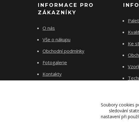
INFORMACE PRO
INF
ZÁKAZNÍKY
Palet
O nás
Kvali
Vše o nákupu
Ke st
Obchodní podmínky
Obch
Fotogalerie
Vzor
Kontakty
Tech
Blog
Dopr
Proje
Soubory cookies p
sledování stat
nastavení při použ