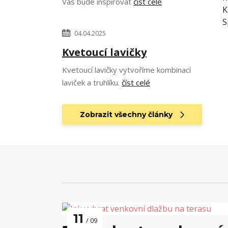
Vás bude inspirovat
číst celé
K
S
04.04.2025
Kvetoucí lavičky
Kvetoucí lavičky vytvoříme kombinací
laviček a truhlíku.
číst celé
Zobrazit všechny články
11
09