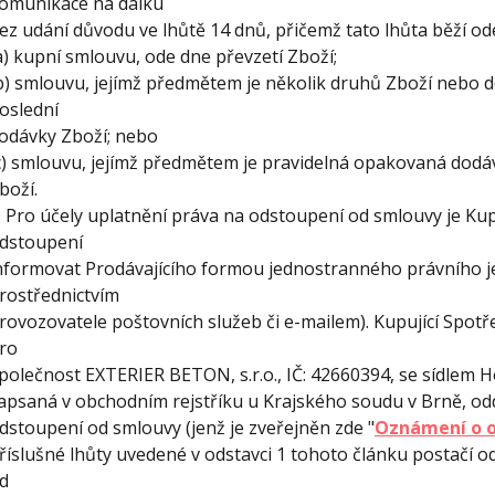
omunikace na dálku
ez udání důvodu ve lhůtě 14 dnů, přičemž tato lhůta běží od
a) kupní smlouvu, ode dne převzetí Zboží;
b) smlouvu, jejímž předmětem je několik druhů Zboží nebo do
oslední
odávky Zboží; nebo
c) smlouvu, jejímž předmětem je pravidelná opakovaná dodáv
boží.
. Pro účely uplatnění práva na odstoupení od smlouvy je Kup
dstoupení
nformovat Prodávajícího formou jednostranného právního j
rostřednictvím
rovozovatele poštovních služeb či e-mailem). Kupující Spotř
ro
polečnost EXTERIER BETON, s.r.o., IČ: 42660394, se sídlem H
apsaná v obchodním rejstříku u Krajského soudu v Brně, odd
dstoupení od smlouvy (jenž je zveřejněn zde "
Oznámení o o
říslušné lhůty uvedené v odstavci 1 tohoto článku postačí o
d