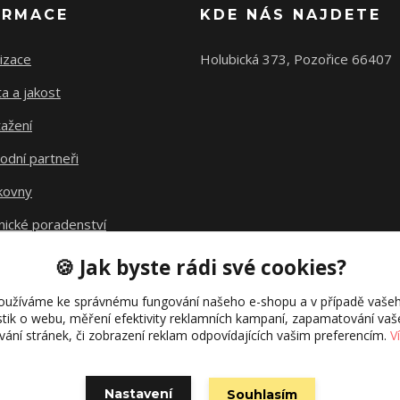
ORMACE
KDE NÁS NAJDETE
izace
Holubická 373, Pozořice 66407
ta a jakost
ažení
odní partneři
kovny
nické poradenství
avné
🍪 Jak byste rádi své cookies?
kt fúze
oužíváme ke správnému fungování našeho e-shopu a v případě vašeh
istik o webu, měření efektivity reklamních kampaní, zapamatování va
ívání stránek, či zobrazení reklam odpovídajících vašim preferencím.
V
Nastavení
Souhlasím