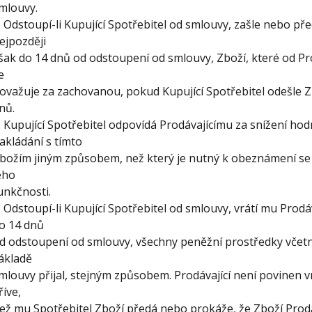
mlouvy.
. Odstoupí-li Kupující Spotřebitel od smlouvy, zašle nebo p
ejpozději
šak do 14 dnů od odstoupení od smlouvy, Zboží, které od Pro
e
ovažuje za zachovanou, pokud Kupující Spotřebitel odešle Z
nů.
. Kupující Spotřebitel odpovídá Prodávajícímu za snížení hod
akládání s tímto
božím jiným způsobem, než který je nutný k obeznámení se 
eho
unkčnosti.
. Odstoupí-li Kupující Spotřebitel od smlouvy, vrátí mu Prod
o 14 dnů
d odstoupení od smlouvy, všechny peněžní prostředky včetn
ákladě
mlouvy přijal, stejným způsobem. Prodávající není povinen vr
říve,
ež mu Spotřebitel Zboží předá nebo prokáže, že Zboží Prodá