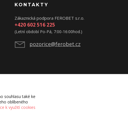
KONTAKTY
Zákaznická podpora FEROBET s.r.o.
+420 602 516 225
(Letní období Po-Pá, 7:00-16:00hod.)
pozorice@ferobet.cz
o souhlasu také ke
šeho oblíbeného
íce k využití cookies