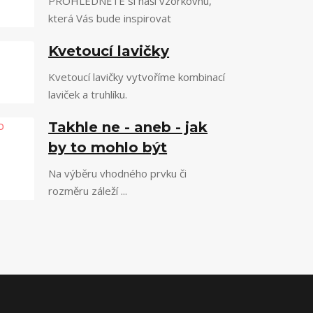
PROHLÉDNĚTE si naši vzorkovnu,
která Vás bude inspirovat
Kvetoucí lavičky
Kvetoucí lavičky vytvoříme kombinací
laviček a truhlíku.
Takhle ne - aneb - jak
by to mohlo být
Na výběru vhodného prvku či
rozměru záleží ...