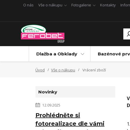
O nás
Vše o nákupu
Fotogalerie
Kontakty
Info
Dlažba a Obklady
Bazénové prv
Úvod
Vše o nákupu
Vrácení zboží
Novinky
V
D
12.09.2025
Prohlédněte si
fotorealizace dle vámi
1