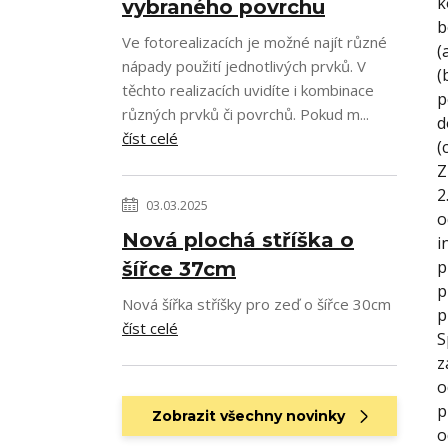
k
vybraného povrchu
b
Ve fotorealizacích je možné najít různé
(
nápady použití jednotlivých prvků. V
(
těchto realizacích uvidíte i kombinace
p
různých prvků či povrchů. Pokud m...
d
číst celé
(
Z
2
03.03.2025
o
Nová plochá stříška o
i
p
šířce 37cm
p
Nová šířka stříšky pro zeď o šířce 30cm
p
číst celé
S
z
o
p
Zobrazit všechny novinky
o