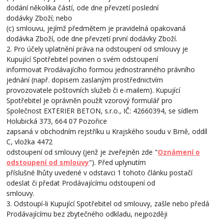
dodání několika částí, ode dne převzetí poslední
dodávky Zboží; nebo
(c) smlouvu, jejímž předmětem je pravidelná opakovaná
dodávka Zboží, ode dne převzetí první dodávky Zboží.
2. Pro účely uplatnění práva na odstoupení od smlouvy je
Kupující Spotřebitel povinen o svém odstoupení
informovat Prodávajícího formou jednostranného právního
jednání (např. dopisem zaslaným prostřednictvím
provozovatele poštovních služeb či e-mailem). Kupující
Spotřebitel je oprávněn použít vzorový formulář pro
Společnost EXTERIER BETON, s.r.o., IČ: 42660394, se sídlem
Holubická 373, 664 07 Pozořice
zapsaná v obchodním rejstříku u Krajského soudu v Brně, oddíl
C, vložka 4472
odstoupení od smlouvy (jenž je zveřejněn zde "
Oznámení o
odstoupení od smlouvy
"). Před uplynutím
příslušné lhůty uvedené v odstavci 1 tohoto článku postačí
odeslat či předat Prodávajícímu odstoupení od
smlouvy.
3. Odstoupí-li Kupující Spotřebitel od smlouvy, zašle nebo předá
Prodávajícímu bez zbytečného odkladu, nejpozději