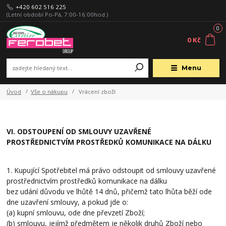
+420 602 516 225
(Letní období Po-Pá, 7:00-16:00hod.)
0
0 Kč
Menu
Úvod
Vše o nákupu
Vrácení zboží
VI. ODSTOUPENÍ OD SMLOUVY UZAVŘENÉ
PROSTŘEDNICTVÍM PROSTŘEDKŮ KOMUNIKACE NA DÁLKU
1. Kupující Spotřebitel má právo odstoupit od smlouvy uzavřené
prostřednictvím prostředků komunikace na dálku
bez udání důvodu ve lhůtě 14 dnů, přičemž tato lhůta běží ode
dne uzavření smlouvy, a pokud jde o:
(a) kupní smlouvu, ode dne převzetí Zboží;
(b) smlouvu, jejímž předmětem je několik druhů Zboží nebo