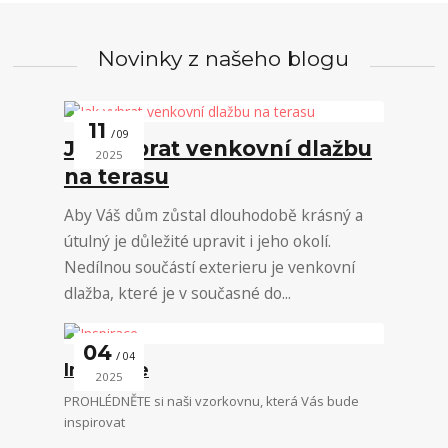
Novinky z našeho blogu
11
09
Jak vybrat venkovní dlažbu
2025
na terasu
Aby Váš dům zůstal dlouhodobě krásný a
útulný je důležité upravit i jeho okolí.
Nedílnou součástí exterieru je venkovní
dlažba, které je v současné do...
04
04
Inspirace
2025
PROHLÉDNĚTE si naši vzorkovnu, která Vás bude
inspirovat