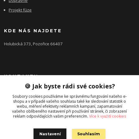
Dopravné
Projekt fúze
KDE NÁS NAJDETE
Holubická 373, Pozořice 66407
KONTAKTY
🍪 Jak byste rádi své cookies?
Zákaznická podpora FEROBET s.r.o.
+420 602 516 225
Soubory cookies používáme ke správnému fungování našeho e-
shopu a v případě vašeho souhlasu také ke sledování statistik o
(Letní období Po-Pá, 7:00-16:00hod.)
webu, měření efektivity reklamních kampaní, zapamatování
vašeho oblíbeného nastavení při používání stránek, či zobrazení
pozorice@ferobet.cz
reklam odpovídajících vašim preferencím.
Více k využití cookies
Nastavení
Souhlasím