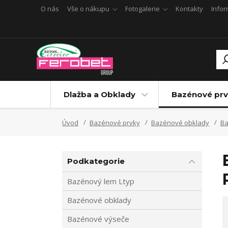
O nás
Vše o nákupu
Fotogalerie
Kontakty
Info
Dlažba a Obklady
Bazénové prv
Úvod
Bazénové prvky
Bazénové obklady
Ba
Podkategorie
Bazénový lem Ltyp
Bazénové obklady
Bazénové výseče