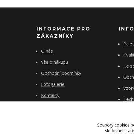
INFORMACE PRO
INF
ZÁKAZNÍKY
Palet
O nás
Kvali
Vše o nákupu
Ke st
Obchodní podmínky
Obch
Fotogalerie
Vzor
Kontakty
Tech
Blog
Dopr
Proje
Soubory cookies p
sledování stat