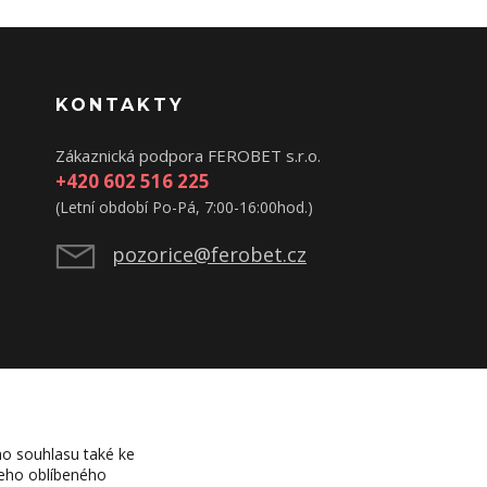
KONTAKTY
Zákaznická podpora FEROBET s.r.o.
+420 602 516 225
(Letní období Po-Pá, 7:00-16:00hod.)
pozorice@ferobet.cz
o souhlasu také ke
šeho oblíbeného