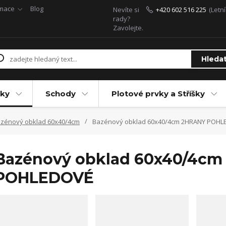
rmace
Blog
Nevíte si
+420 602 516 225
(Letn
rady?
Zavolejte.
Hleda
ky
Schody
Plotové prvky a Stříšky
zénový obklad 60x40/4cm
Bazénový obklad 60x40/4cm 2HRANY POHL
Bazénový obklad 60x40/4c
POHLEDOVÉ