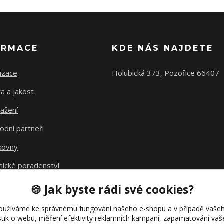
ORMACE
KDE NÁS NAJDETE
izace
Holubická 373, Pozořice 66407
ta a jakost
ažení
odní partneři
kovny
nické poradenství
avné
🍪 Jak byste rádi své cookies?
kt fúze
oužíváme ke správnému fungování našeho e-shopu a v případě vašeh
istik o webu, měření efektivity reklamních kampaní, zapamatování va