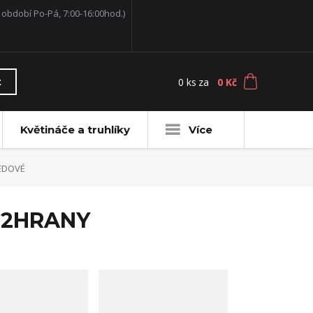
í období Po-Pá, 7:00-16:00hod.)
0
ks
za
0 Kč
t
Květináče a truhlíky
Více
EDOVÉ
m 2HRANY