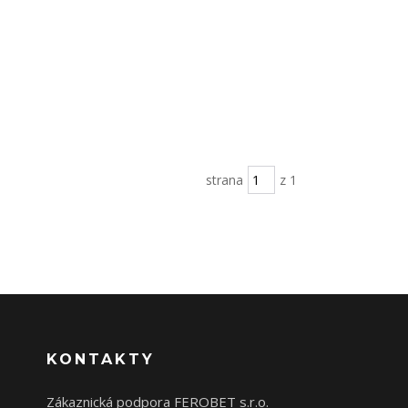
strana
z 1
KONTAKTY
Zákaznická podpora FEROBET s.r.o.