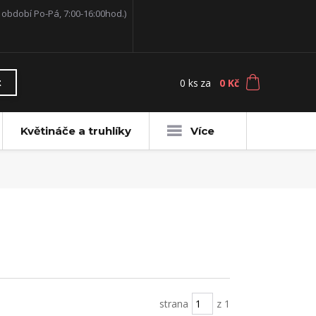
í období Po-Pá, 7:00-16:00hod.)
0
ks
za
0 Kč
t
Květináče a truhlíky
Více
strana
z 1