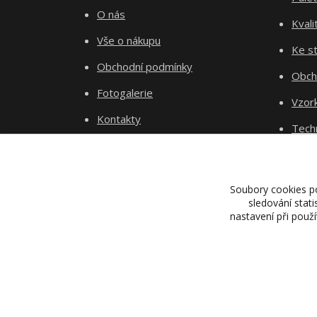
O nás
Kvali
Vše o nákupu
Ke st
Obchodní podmínky
Obch
Fotogalerie
Vzor
Kontakty
Tech
Blog
Dopr
Proje
Soubory cookies p
sledování stat
nastavení při použ