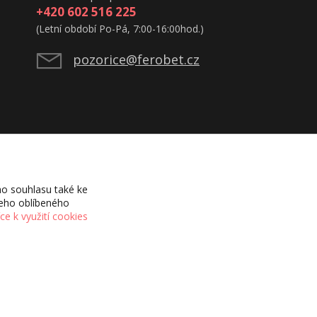
+420 602 516 225
(Letní období Po-Pá, 7:00-16:00hod.)
pozorice@ferobet.cz
o souhlasu také ke
šeho oblíbeného
íce k využití cookies