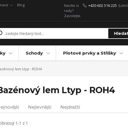
rmace
Blog
Nevíte si
+420 602 516 225
(Letn
rady?
Zavolejte.
Hleda
ky
Schody
Plotové prvky a Stříšky
zénový lem Ltyp - ROH4
Bazénový lem Ltyp - ROH4
ejnovější
Nejlevnější
Nejdražší
obrazuji 1-1 z 1