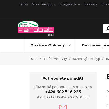
O nás
Vše o nákupu
Fotogalerie
Kontakty
Info
Dlažba a Obklady
Bazénové prv
Úvod
Bazénové prvky
Bazénový lem Ltyp
Ba
Potřebujete poradit?
Zákaznická podpora FEROBET s.r.o.
+420 602 516 225
N
(Letní období Po-Pá, 7:00-16:00hod.)
Z