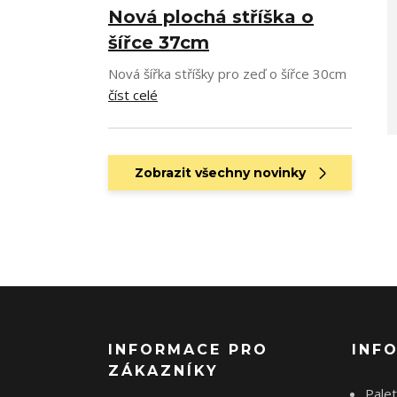
Nová plochá stříška o
šířce 37cm
Nová šířka stříšky pro zeď o šířce 30cm
číst celé
Zobrazit všechny novinky
INFORMACE PRO
INF
ZÁKAZNÍKY
Palet