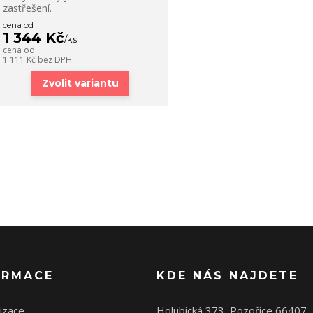
zastřešení.
cena od
1 344 Kč
/
ks
cena od
1 111 Kč
bez DPH
Zvolit variantu
ORMACE
KDE NÁS NAJDETE
izace
Holubická 373, Pozořice 66407