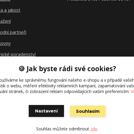
ta a jakost
ažení
odní partneři
kovny
nické poradenství
avné
🍪 Jak byste rádi své cookies?
kt fúze
oužíváme ke správnému fungování našeho e-shopu a v případě vašeh
istik o webu, měření efektivity reklamních kampaní, zapamatování va
ívání stránek, či zobrazení reklam odpovídajících vašim preferencím.
V
Nastavení
Souhlasím
Vytvořeno na
Eshop-rychle.cz
Souhlas můžete odmítnout
zde
.