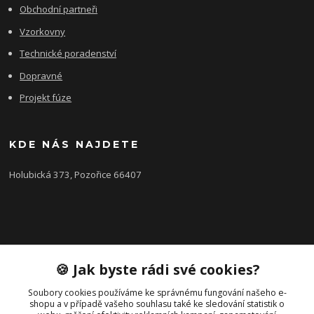
Obchodní partneři
Vzorkovny
Technické poradenství
Dopravné
Projekt fúze
KDE NÁS NAJDETE
Holubická 373, Pozořice 66407
KONTAKTY
🍪 Jak byste rádi své cookies?
Zákaznická podpora FEROBET s.r.o.
+420 602 516 225
Soubory cookies používáme ke správnému fungování našeho e-
shopu a v případě vašeho souhlasu také ke sledování statistik o
(Letní období Po-Pá, 7:00-16:00hod.)