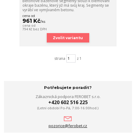
Betonové bazénové segmenty slouží k olemování
okraje bazénu, který již má svůj kraj. Segmenty se
vyrábí ve vymývaném betonu.
cena od
961 Kč
/
ks
cena od
794 Kč
bez DPH
Zvolit variantu
strana
z 1
Potřebujete poradit?
Zákaznická podpora FEROBET s.r.o.
+420 602 516 225
(Letní období Po-Pá, 7:00-16:00hod.)
pozorice@ferobet.cz