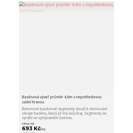
Bazénová výseč průměr 4,6m s nepohledovou
zadní hranou
Betonové bazénové segmenty slouží k olemování
okraje bazénu, který již má svůj kraj. Segmenty se
vyrábí ve vymývaném betonu.
cena od
693 Kč
/
ks
cena od