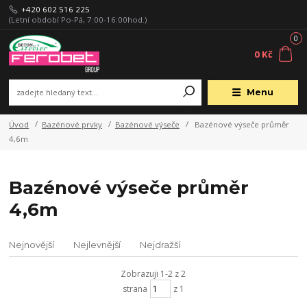
+420 602 516 225
(Letní období Po-Pá, 7:00-16:00hod.)
0
0 Kč
Menu
Úvod
Bazénové prvky
Bazénové výseče
Bazénové výseče průměr
4,6m
Bazénové výseče průměr
4,6m
Nejnovější
Nejlevnější
Nejdražší
Zobrazuji 1-2 z 2
strana
z 1