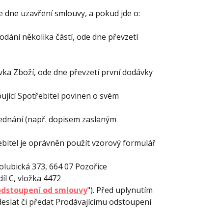
e dne uzavření smlouvy, a pokud jde o:
dání několika částí, ode dne převzetí
ka Zboží, ode dne převzetí první dodávky
ující Spotřebitel povinen o svém
ednání (např. dopisem zaslaným
ebitel je oprávněn použít vzorový formulář
olubická 373, 664 07 Pozořice
íl C, vložka 4472
dstoupení od smlouvy
"). Před uplynutím
deslat či předat Prodávajícímu odstoupení