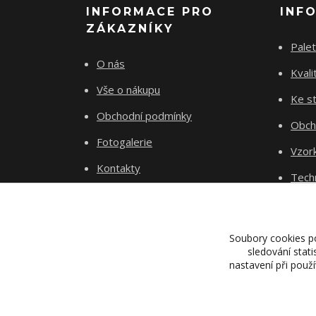
INFORMACE PRO
INF
ZÁKAZNÍKY
Palet
O nás
Kvali
Vše o nákupu
Ke st
Obchodní podmínky
Obch
Fotogalerie
Vzor
Kontakty
Tech
Blog
Dopr
Proje
Soubory cookies p
sledování stat
nastavení při použ