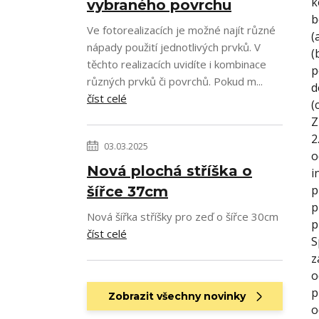
k
vybraného povrchu
b
Ve fotorealizacích je možné najít různé
(
nápady použití jednotlivých prvků. V
(
těchto realizacích uvidíte i kombinace
p
různých prvků či povrchů. Pokud m...
d
číst celé
(
Z
2
03.03.2025
o
Nová plochá stříška o
i
p
šířce 37cm
p
Nová šířka stříšky pro zeď o šířce 30cm
p
číst celé
S
z
o
p
Zobrazit všechny novinky
o