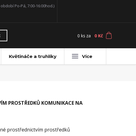
í období Po-Pá, 7:00-16:00hod.)
0
ks
za
0 Kč
t
Květináče a truhlíky
Více
VÍM PROSTŘEDKŮ KOMUNIKACE NA
ené prostřednictvím prostředků