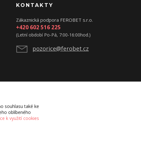
KONTAKTY
Zákaznická podpora FEROBET s.r.o.
+420 602 516 225
(Letní období Po-Pá, 7:00-16:00hod.)
pozorice@ferobet.cz
o souhlasu také ke
šeho oblíbeného
íce k využití cookies