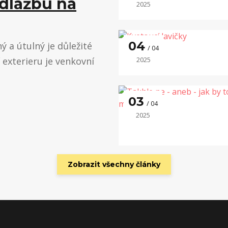
 dlažbu na
2025
04
 a útulný je důležité
04
í exterieru je venkovní
2025
03
04
2025
Zobrazit všechny články