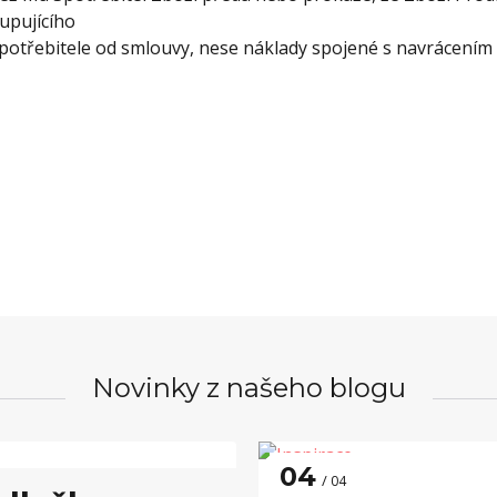
upujícího
potřebitele od smlouvy, nese náklady spojené s navrácením z
Novinky z našeho blogu
04
04