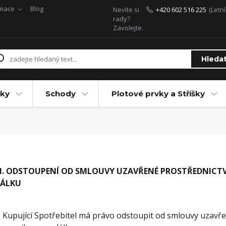
rmace
Blog
Nevíte si
+420 602 516 225
(Letn
rady?
Zavolejte.
Hleda
ky
Schody
Plotové prvky a Stříšky
I. ODSTOUPENÍ OD SMLOUVY UZAVŘENÉ PROSTŘEDNICT
ÁLKU
. Kupující Spotřebitel má právo odstoupit od smlouvy uzavř