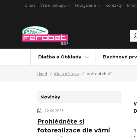
O nás
Vše o nákupu
Fotogalerie
Kontakty
Info
Dlažba a Obklady
Bazénové prv
Úvod
Vše o nákupu
Vrácení zboží
Novinky
V
D
12.09.2025
Prohlédněte si
fotorealizace dle vámi
1