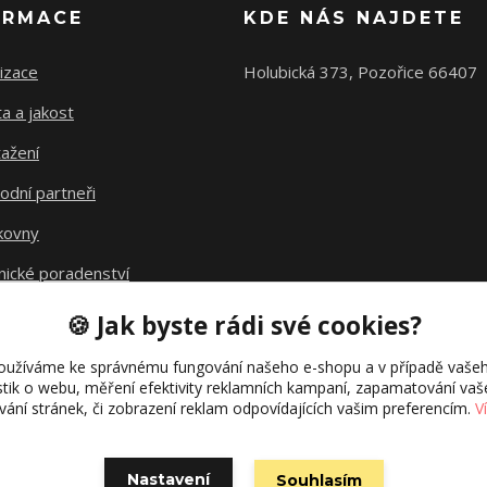
ORMACE
KDE NÁS NAJDETE
izace
Holubická 373, Pozořice 66407
ta a jakost
ažení
odní partneři
kovny
nické poradenství
avné
🍪 Jak byste rádi své cookies?
kt fúze
oužíváme ke správnému fungování našeho e-shopu a v případě vašeh
istik o webu, měření efektivity reklamních kampaní, zapamatování va
ívání stránek, či zobrazení reklam odpovídajících vašim preferencím.
V
Nastavení
Souhlasím