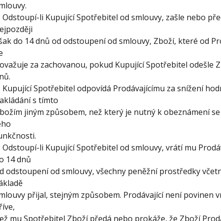
mlouvy.
. Odstoupí-li Kupující Spotřebitel od smlouvy, zašle nebo p
ejpozději
šak do 14 dnů od odstoupení od smlouvy, Zboží, které od Pro
e
ovažuje za zachovanou, pokud Kupující Spotřebitel odešle Z
nů.
. Kupující Spotřebitel odpovídá Prodávajícímu za snížení hod
akládání s tímto
božím jiným způsobem, než který je nutný k obeznámení se 
eho
unkčnosti.
. Odstoupí-li Kupující Spotřebitel od smlouvy, vrátí mu Prod
o 14 dnů
d odstoupení od smlouvy, všechny peněžní prostředky včetn
ákladě
mlouvy přijal, stejným způsobem. Prodávající není povinen vr
říve,
ež mu Spotřebitel Zboží předá nebo prokáže, že Zboží Prodá