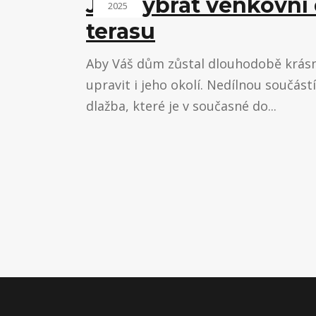
Jak vybrat venkovní
2025
terasu
Aby Váš dům zůstal dlouhodobě krásný
upravit i jeho okolí. Nedílnou součást
dlažba, které je v současné do...