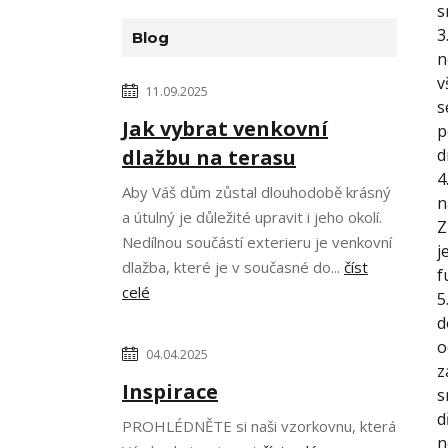
s
3
Blog
n
v
11.09.2025
s
Jak vybrat venkovní
p
dlažbu na terasu
d
4
Aby Váš dům zůstal dlouhodobě krásný
n
a útulný je důležité upravit i jeho okolí.
Z
Nedílnou součástí exterieru je venkovní
j
dlažba, které je v současné do...
číst
f
celé
5
d
o
04.04.2025
z
Inspirace
s
d
PROHLÉDNĚTE si naši vzorkovnu, která
n