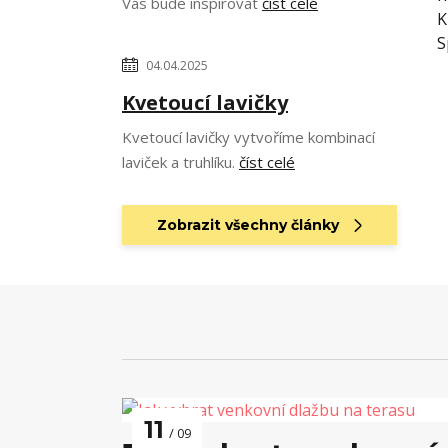
Vás bude inspirovat
číst celé
K
S
04.04.2025
Kvetoucí lavičky
Kvetoucí lavičky vytvoříme kombinací
laviček a truhlíku.
číst celé
Zobrazit všechny články
11
09