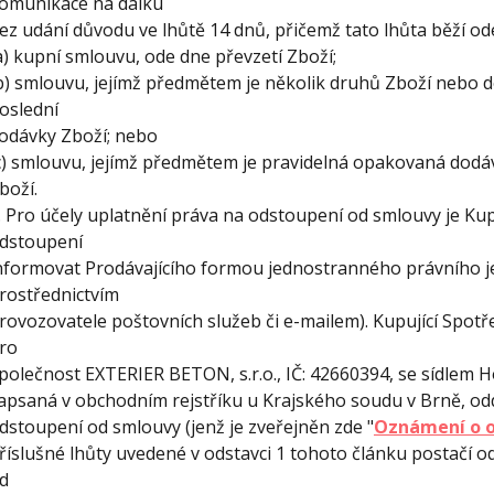
omunikace na dálku
ez udání důvodu ve lhůtě 14 dnů, přičemž tato lhůta běží od
a) kupní smlouvu, ode dne převzetí Zboží;
b) smlouvu, jejímž předmětem je několik druhů Zboží nebo do
oslední
odávky Zboží; nebo
c) smlouvu, jejímž předmětem je pravidelná opakovaná dodáv
boží.
. Pro účely uplatnění práva na odstoupení od smlouvy je Kup
dstoupení
nformovat Prodávajícího formou jednostranného právního j
rostřednictvím
rovozovatele poštovních služeb či e-mailem). Kupující Spotř
ro
polečnost EXTERIER BETON, s.r.o., IČ: 42660394, se sídlem H
apsaná v obchodním rejstříku u Krajského soudu v Brně, odd
dstoupení od smlouvy (jenž je zveřejněn zde "
Oznámení o o
říslušné lhůty uvedené v odstavci 1 tohoto článku postačí o
d