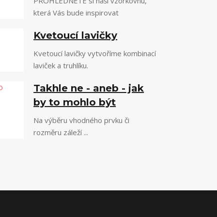
PROHLÉDNĚTE si naši vzorkovnu,
která Vás bude inspirovat
Kvetoucí lavičky
Kvetoucí lavičky vytvoříme kombinací
laviček a truhlíku.
Takhle ne - aneb - jak
by to mohlo být
Na výběru vhodného prvku či
rozměru záleží ...