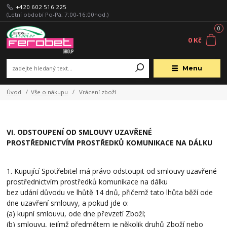
+420 602 516 225
(Letní období Po-Pá, 7:00-16:00hod.)
0
0 Kč
Menu
Úvod
Vše o nákupu
Vrácení zboží
VI. ODSTOUPENÍ OD SMLOUVY UZAVŘENÉ
PROSTŘEDNICTVÍM PROSTŘEDKŮ KOMUNIKACE NA DÁLKU
1. Kupující Spotřebitel má právo odstoupit od smlouvy uzavřené
prostřednictvím prostředků komunikace na dálku
bez udání důvodu ve lhůtě 14 dnů, přičemž tato lhůta běží ode
dne uzavření smlouvy, a pokud jde o:
(a) kupní smlouvu, ode dne převzetí Zboží;
(b) smlouvu, jejímž předmětem je několik druhů Zboží nebo