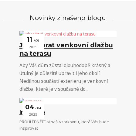
Novinky z našeho blogu
11
09
Jak vybrat venkovní dlažbu
2025
na terasu
Aby Váš dům zůstal dlouhodobě krásný a
útulný je důležité upravit i jeho okolí.
Nedílnou součástí exterieru je venkovní
dlažba, které je v současné do...
04
04
Inspirace
2025
PROHLÉDNĚTE si naši vzorkovnu, která Vás bude
inspirovat