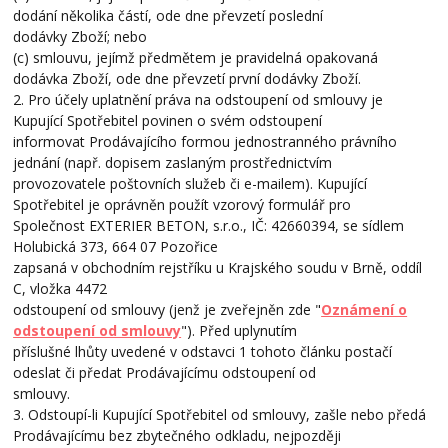
dodání několika částí, ode dne převzetí poslední
dodávky Zboží; nebo
(c) smlouvu, jejímž předmětem je pravidelná opakovaná
dodávka Zboží, ode dne převzetí první dodávky Zboží.
2. Pro účely uplatnění práva na odstoupení od smlouvy je
Kupující Spotřebitel povinen o svém odstoupení
informovat Prodávajícího formou jednostranného právního
jednání (např. dopisem zaslaným prostřednictvím
provozovatele poštovních služeb či e-mailem). Kupující
Spotřebitel je oprávněn použít vzorový formulář pro
Společnost EXTERIER BETON, s.r.o., IČ: 42660394, se sídlem
Holubická 373, 664 07 Pozořice
zapsaná v obchodním rejstříku u Krajského soudu v Brně, oddíl
C, vložka 4472
odstoupení od smlouvy (jenž je zveřejněn zde "
Oznámení o
odstoupení od smlouvy
"). Před uplynutím
příslušné lhůty uvedené v odstavci 1 tohoto článku postačí
odeslat či předat Prodávajícímu odstoupení od
smlouvy.
3. Odstoupí-li Kupující Spotřebitel od smlouvy, zašle nebo předá
Prodávajícímu bez zbytečného odkladu, nejpozději