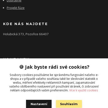
Dopravné
Projekt fúze
KDE NÁS NAJDETE
Holubická 373, Pozořice 66407
KONTAKTY
🍪 Jak byste rádi své cookies?
Zákaznická podpora FEROBET s.r.o.
+420 602 516 225
Soubory cookies používáme ke správnému fungování našeho e-
shopu a v případě vašeho souhlasu také ke sledování statistik o
(Letní období Po-Pá, 7:00-16:00hod.)
webu, měření efektivity reklamních kampaní, zapamatování
vašeho oblíbeného nastavení při používání stránek, či zobrazení
pozorice@ferobet.cz
reklam odpovídajících vašim preferencím.
Více k využití cookies
Nastavení
Souhlasím