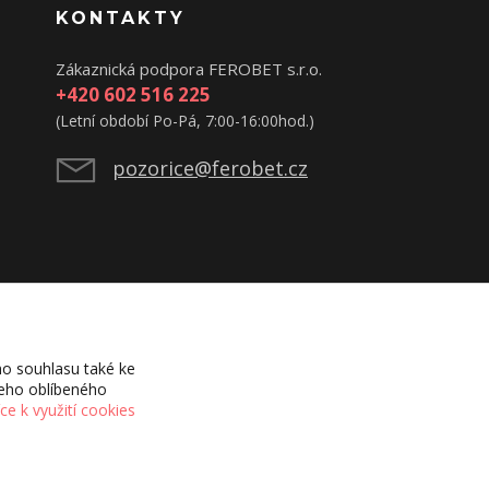
KONTAKTY
Zákaznická podpora FEROBET s.r.o.
+420 602 516 225
(Letní období Po-Pá, 7:00-16:00hod.)
pozorice@ferobet.cz
o souhlasu také ke
šeho oblíbeného
íce k využití cookies