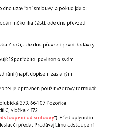
e dne uzavření smlouvy, a pokud jde o:
dání několika částí, ode dne převzetí
ka Zboží, ode dne převzetí první dodávky
ující Spotřebitel povinen o svém
ednání (např. dopisem zaslaným
ebitel je oprávněn použít vzorový formulář
olubická 373, 664 07 Pozořice
íl C, vložka 4472
dstoupení od smlouvy
"). Před uplynutím
deslat či předat Prodávajícímu odstoupení