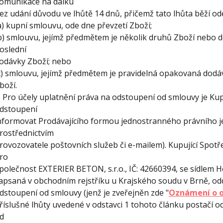
omunikace na dálku
ez udání důvodu ve lhůtě 14 dnů, přičemž tato lhůta běží od
a) kupní smlouvu, ode dne převzetí Zboží;
b) smlouvu, jejímž předmětem je několik druhů Zboží nebo do
oslední
odávky Zboží; nebo
c) smlouvu, jejímž předmětem je pravidelná opakovaná dodáv
boží.
. Pro účely uplatnění práva na odstoupení od smlouvy je Kup
dstoupení
nformovat Prodávajícího formou jednostranného právního j
rostřednictvím
rovozovatele poštovních služeb či e-mailem). Kupující Spotř
ro
polečnost EXTERIER BETON, s.r.o., IČ: 42660394, se sídlem H
apsaná v obchodním rejstříku u Krajského soudu v Brně, odd
dstoupení od smlouvy (jenž je zveřejněn zde "
Oznámení o o
říslušné lhůty uvedené v odstavci 1 tohoto článku postačí o
d