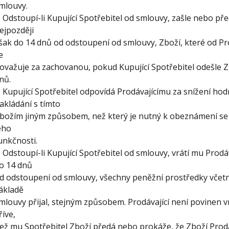
mlouvy.
. Odstoupí-li Kupující Spotřebitel od smlouvy, zašle nebo p
ejpozději
šak do 14 dnů od odstoupení od smlouvy, Zboží, které od Pro
e
ovažuje za zachovanou, pokud Kupující Spotřebitel odešle Z
nů.
. Kupující Spotřebitel odpovídá Prodávajícímu za snížení hod
akládání s tímto
božím jiným způsobem, než který je nutný k obeznámení se 
eho
unkčnosti.
. Odstoupí-li Kupující Spotřebitel od smlouvy, vrátí mu Prod
o 14 dnů
d odstoupení od smlouvy, všechny peněžní prostředky včetn
ákladě
mlouvy přijal, stejným způsobem. Prodávající není povinen vr
říve,
ež mu Spotřebitel Zboží předá nebo prokáže, že Zboží Prodá