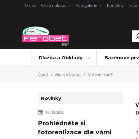
O nás
Vše o nákupu
Fotogalerie
Kontakty
Info
Dlažba a Obklady
Bazénové prv
Úvod
Vše o nákupu
Vrácení zboží
Novinky
V
D
12.09.2025
Prohlédněte si
fotorealizace dle vámi
1