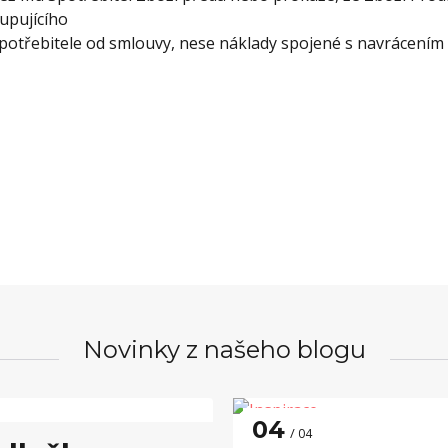
upujícího
potřebitele od smlouvy, nese náklady spojené s navrácením z
Novinky z našeho blogu
04
04