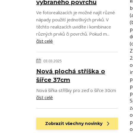
k
vybraného povrchu
b
Ve fotorealizacích je možné najít různé
(
nápady použití jednotlivých prvků. V
(
těchto realizacích uvidíte i kombinace
p
různých prvků či povrchů. Pokud m...
d
číst celé
(
Z
2
03.03.2025
o
Nová plochá stříška o
i
p
šířce 37cm
p
Nová šířka stříšky pro zeď o šířce 30cm
p
číst celé
S
z
o
p
Zobrazit všechny novinky
o