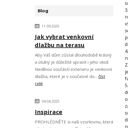
s
3
Blog
n
v
11.09.2025
s
Jak vybrat venkovní
p
dlažbu na terasu
d
4
Aby Váš dům zůstal dlouhodobě krásný
n
a útulný je důležité upravit i jeho okolí.
Z
Nedílnou součástí exterieru je venkovní
j
dlažba, které je v současné do...
číst
f
celé
5
d
o
04.04.2025
z
Inspirace
s
d
PROHLÉDNĚTE si naši vzorkovnu, která
n