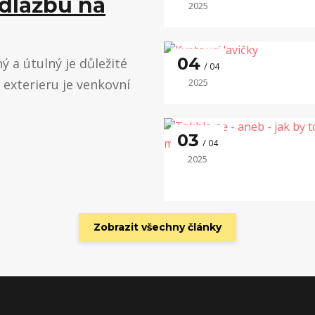
 dlažbu na
2025
04
 a útulný je důležité
04
í exterieru je venkovní
2025
03
04
2025
Zobrazit všechny články