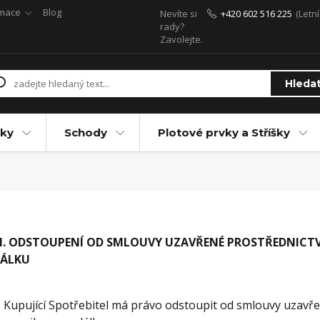
rmace
Blog
Nevíte si
+420 602 516 225
(Letn
rady?
Zavolejte.
Hleda
ky
Schody
Plotové prvky a Stříšky
I. ODSTOUPENÍ OD SMLOUVY UZAVŘENÉ PROSTŘEDNICT
ÁLKU
. Kupující Spotřebitel má právo odstoupit od smlouvy uzavř