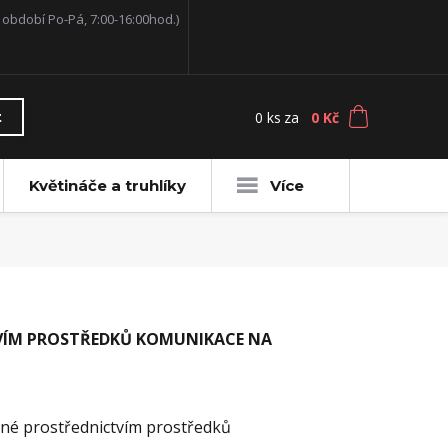
í období Po-Pá, 7:00-16:00hod.)
0
ks
za
0 Kč
t
Květináče a truhlíky
Více
VÍM PROSTŘEDKŮ KOMUNIKACE NA
ené prostřednictvím prostředků