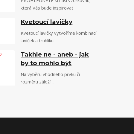
PROHLÉDNĚTE si naši vzorkovnu,
která Vás bude inspirovat
Kvetoucí lavičky
Kvetoucí lavičky vytvoříme kombinací
laviček a truhlíku.
Takhle ne - aneb - jak
by to mohlo být
Na výběru vhodného prvku či
rozměru záleží ...