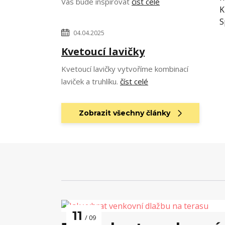
Vás bude inspirovat
číst celé
K
S
04.04.2025
Kvetoucí lavičky
Kvetoucí lavičky vytvoříme kombinací
laviček a truhlíku.
číst celé
Zobrazit všechny články
11
09