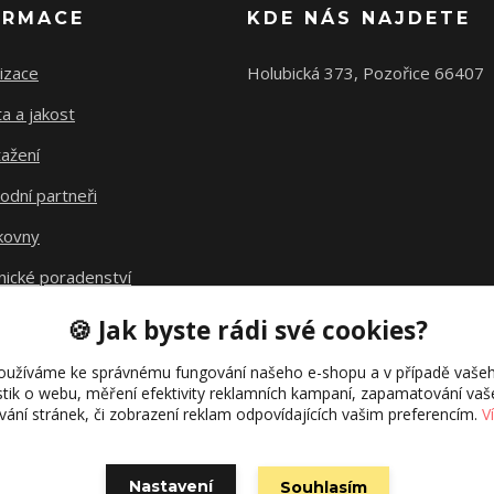
ORMACE
KDE NÁS NAJDETE
izace
Holubická 373, Pozořice 66407
ta a jakost
ažení
odní partneři
kovny
nické poradenství
avné
🍪 Jak byste rádi své cookies?
kt fúze
oužíváme ke správnému fungování našeho e-shopu a v případě vašeh
istik o webu, měření efektivity reklamních kampaní, zapamatování va
ívání stránek, či zobrazení reklam odpovídajících vašim preferencím.
V
Nastavení
Souhlasím