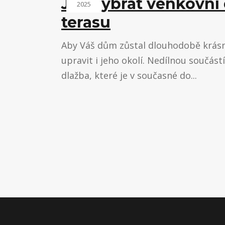
Jak vybrat venkovní
2025
terasu
Aby Váš dům zůstal dlouhodobě krásný
upravit i jeho okolí. Nedílnou součást
dlažba, které je v současné do...