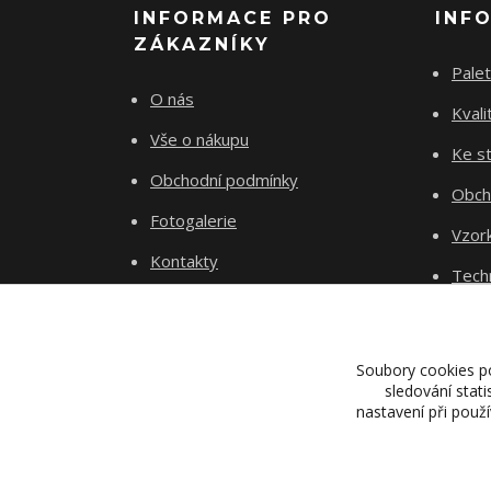
INFORMACE PRO
INF
ZÁKAZNÍKY
Palet
O nás
Kvali
Vše o nákupu
Ke st
Obchodní podmínky
Obch
Fotogalerie
Vzor
Kontakty
Tech
Blog
Dopr
Proje
Soubory cookies p
sledování stat
nastavení při použ