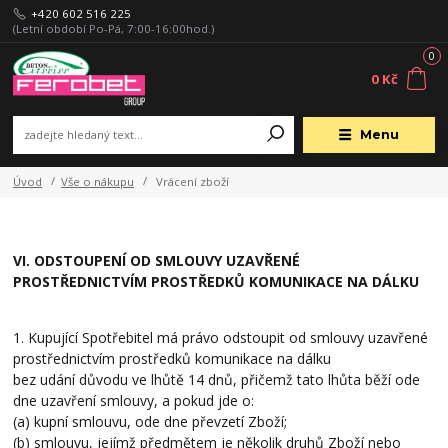
+420 602 516 225
(Letní období Po-Pá, 7:00-16:00hod.)
0
0 Kč
Menu
Úvod
Vše o nákupu
Vrácení zboží
VI. ODSTOUPENÍ OD SMLOUVY UZAVŘENÉ
PROSTŘEDNICTVÍM PROSTŘEDKŮ KOMUNIKACE NA DÁLKU
1. Kupující Spotřebitel má právo odstoupit od smlouvy uzavřené
prostřednictvím prostředků komunikace na dálku
bez udání důvodu ve lhůtě 14 dnů, přičemž tato lhůta běží ode
dne uzavření smlouvy, a pokud jde o:
(a) kupní smlouvu, ode dne převzetí Zboží;
(b) smlouvu, jejímž předmětem je několik druhů Zboží nebo