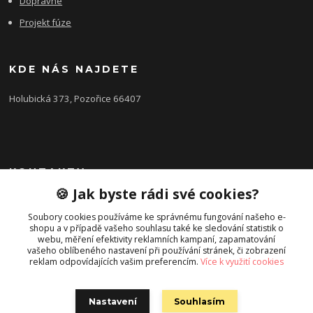
Dopravné
Projekt fúze
KDE NÁS NAJDETE
Holubická 373, Pozořice 66407
KONTAKTY
🍪 Jak byste rádi své cookies?
Zákaznická podpora FEROBET s.r.o.
+420 602 516 225
Soubory cookies používáme ke správnému fungování našeho e-
shopu a v případě vašeho souhlasu také ke sledování statistik o
(Letní období Po-Pá, 7:00-16:00hod.)
webu, měření efektivity reklamních kampaní, zapamatování
vašeho oblíbeného nastavení při používání stránek, či zobrazení
pozorice@ferobet.cz
reklam odpovídajících vašim preferencím.
Více k využití cookies
Nastavení
Souhlasím