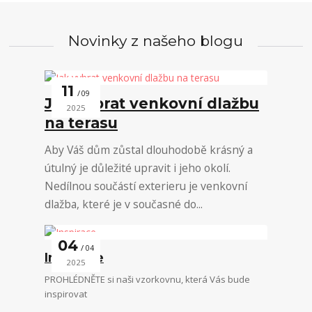
Novinky z našeho blogu
11
09
Jak vybrat venkovní dlažbu
2025
na terasu
Aby Váš dům zůstal dlouhodobě krásný a
útulný je důležité upravit i jeho okolí.
Nedílnou součástí exterieru je venkovní
dlažba, které je v současné do...
04
04
Inspirace
2025
PROHLÉDNĚTE si naši vzorkovnu, která Vás bude
inspirovat