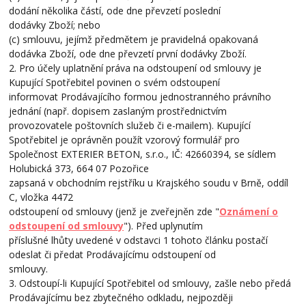
dodání několika částí, ode dne převzetí poslední
dodávky Zboží; nebo
(c) smlouvu, jejímž předmětem je pravidelná opakovaná
dodávka Zboží, ode dne převzetí první dodávky Zboží.
2. Pro účely uplatnění práva na odstoupení od smlouvy je
Kupující Spotřebitel povinen o svém odstoupení
informovat Prodávajícího formou jednostranného právního
jednání (např. dopisem zaslaným prostřednictvím
provozovatele poštovních služeb či e-mailem). Kupující
Spotřebitel je oprávněn použít vzorový formulář pro
Společnost EXTERIER BETON, s.r.o., IČ: 42660394, se sídlem
Holubická 373, 664 07 Pozořice
zapsaná v obchodním rejstříku u Krajského soudu v Brně, oddíl
C, vložka 4472
odstoupení od smlouvy (jenž je zveřejněn zde "
Oznámení o
odstoupení od smlouvy
"). Před uplynutím
příslušné lhůty uvedené v odstavci 1 tohoto článku postačí
odeslat či předat Prodávajícímu odstoupení od
smlouvy.
3. Odstoupí-li Kupující Spotřebitel od smlouvy, zašle nebo předá
Prodávajícímu bez zbytečného odkladu, nejpozději