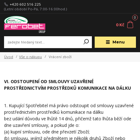
+420 602 516 225
(Letní období Po-Pá, 7:00-16:00hod.)
0
0 Kč
Menu
Úvod
Vše o nákupu
Vrácení zboží
VI. ODSTOUPENÍ OD SMLOUVY UZAVŘENÉ
PROSTŘEDNICTVÍM PROSTŘEDKŮ KOMUNIKACE NA DÁLKU
1. Kupující Spotřebitel má právo odstoupit od smlouvy uzavřené
prostřednictvím prostředků komunikace na dálku
bez udání důvodu ve lhůtě 14 dnů, přičemž tato lhůta běží ode
dne uzavření smlouvy, a pokud jde o:
(a) kupní smlouvu, ode dne převzetí Zboží;
(b) smlouvu, jejímž předmětem je několik druhů Zboží nebo