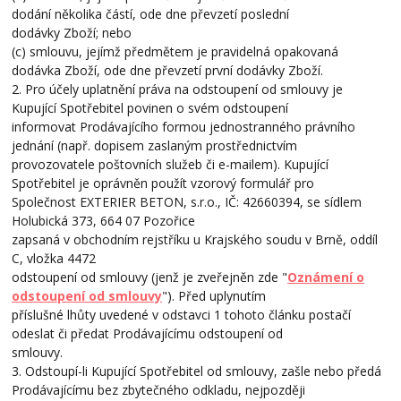
dodání několika částí, ode dne převzetí poslední
dodávky Zboží; nebo
(c) smlouvu, jejímž předmětem je pravidelná opakovaná
dodávka Zboží, ode dne převzetí první dodávky Zboží.
2. Pro účely uplatnění práva na odstoupení od smlouvy je
Kupující Spotřebitel povinen o svém odstoupení
informovat Prodávajícího formou jednostranného právního
jednání (např. dopisem zaslaným prostřednictvím
provozovatele poštovních služeb či e-mailem). Kupující
Spotřebitel je oprávněn použít vzorový formulář pro
Společnost EXTERIER BETON, s.r.o., IČ: 42660394, se sídlem
Holubická 373, 664 07 Pozořice
zapsaná v obchodním rejstříku u Krajského soudu v Brně, oddíl
C, vložka 4472
odstoupení od smlouvy (jenž je zveřejněn zde "
Oznámení o
odstoupení od smlouvy
"). Před uplynutím
příslušné lhůty uvedené v odstavci 1 tohoto článku postačí
odeslat či předat Prodávajícímu odstoupení od
smlouvy.
3. Odstoupí-li Kupující Spotřebitel od smlouvy, zašle nebo předá
Prodávajícímu bez zbytečného odkladu, nejpozději