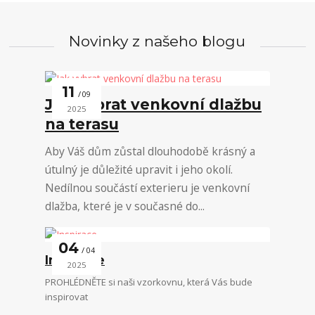
Novinky z našeho blogu
11
09
Jak vybrat venkovní dlažbu
2025
na terasu
Aby Váš dům zůstal dlouhodobě krásný a
útulný je důležité upravit i jeho okolí.
Nedílnou součástí exterieru je venkovní
dlažba, které je v současné do...
04
04
Inspirace
2025
PROHLÉDNĚTE si naši vzorkovnu, která Vás bude
inspirovat