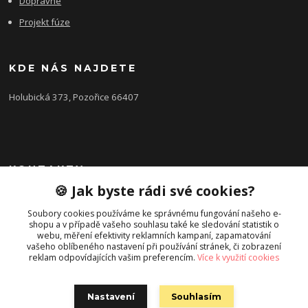
Dopravné
Projekt fúze
KDE NÁS NAJDETE
Holubická 373, Pozořice 66407
KONTAKTY
🍪 Jak byste rádi své cookies?
Zákaznická podpora FEROBET s.r.o.
+420 602 516 225
Soubory cookies používáme ke správnému fungování našeho e-
shopu a v případě vašeho souhlasu také ke sledování statistik o
(Letní období Po-Pá, 7:00-16:00hod.)
webu, měření efektivity reklamních kampaní, zapamatování
vašeho oblíbeného nastavení při používání stránek, či zobrazení
pozorice@ferobet.cz
reklam odpovídajících vašim preferencím.
Více k využití cookies
Nastavení
Souhlasím