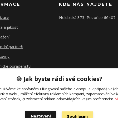
ORMACE
KDE NÁS NAJDETE
izace
Holubická 373, Pozořice 66407
ta a jakost
ažení
odní partneři
kovny
nické poradenství
avné
🍪 Jak byste rádi své cookies?
kt fúze
oužíváme ke správnému fungování našeho e-shopu a v případě vašeh
istik o webu, měření efektivity reklamních kampaní, zapamatování va
ívání stránek, či zobrazení reklam odpovídajících vašim preferencím.
V
Nastavení
Souhlasím