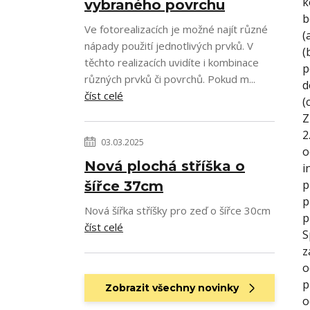
k
vybraného povrchu
b
Ve fotorealizacích je možné najít různé
(
nápady použití jednotlivých prvků. V
(
těchto realizacích uvidíte i kombinace
p
různých prvků či povrchů. Pokud m...
d
číst celé
(
Z
2
03.03.2025
o
Nová plochá stříška o
i
p
šířce 37cm
p
Nová šířka stříšky pro zeď o šířce 30cm
p
číst celé
S
z
o
p
Zobrazit všechny novinky
o