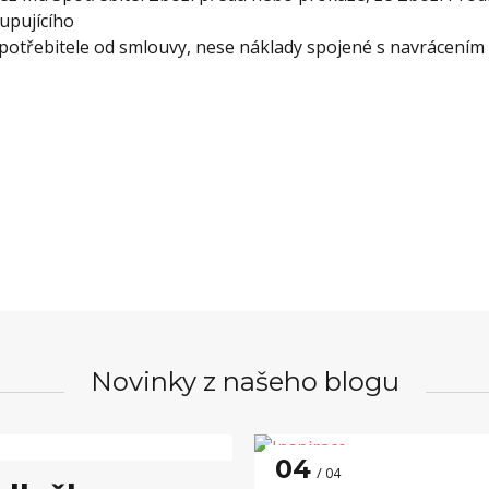
upujícího
potřebitele od smlouvy, nese náklady spojené s navrácením z
Novinky z našeho blogu
04
04