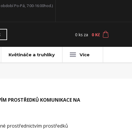
í období Po-Pá, 7:00-16:00hod.)
0
ks
za
0 Kč
t
Květináče a truhlíky
Více
VÍM PROSTŘEDKŮ KOMUNIKACE NA
ené prostřednictvím prostředků