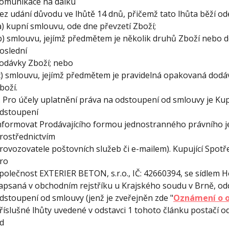
omunikace na dálku
ez udání důvodu ve lhůtě 14 dnů, přičemž tato lhůta běží od
a) kupní smlouvu, ode dne převzetí Zboží;
b) smlouvu, jejímž předmětem je několik druhů Zboží nebo do
oslední
odávky Zboží; nebo
c) smlouvu, jejímž předmětem je pravidelná opakovaná dodáv
boží.
. Pro účely uplatnění práva na odstoupení od smlouvy je Kup
dstoupení
nformovat Prodávajícího formou jednostranného právního j
rostřednictvím
rovozovatele poštovních služeb či e-mailem). Kupující Spotř
ro
polečnost EXTERIER BETON, s.r.o., IČ: 42660394, se sídlem H
apsaná v obchodním rejstříku u Krajského soudu v Brně, odd
dstoupení od smlouvy (jenž je zveřejněn zde "
Oznámení o o
říslušné lhůty uvedené v odstavci 1 tohoto článku postačí o
d