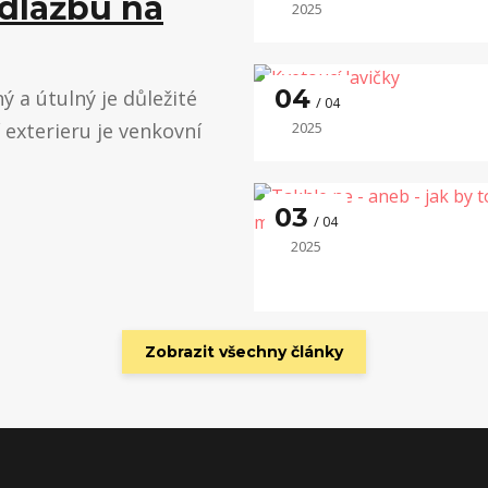
 dlažbu na
2025
04
 a útulný je důležité
04
í exterieru je venkovní
2025
03
04
2025
Zobrazit všechny články