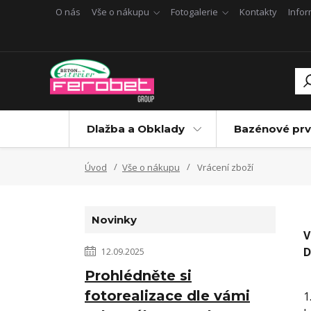
O nás
Vše o nákupu
Fotogalerie
Kontakty
Info
Dlažba a Obklady
Bazénové prv
Úvod
Vše o nákupu
Vrácení zboží
Novinky
V
D
12.09.2025
Prohlédněte si
fotorealizace dle vámi
1