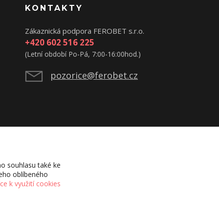
KONTAKTY
Zákaznická podpora FEROBET s.r.o.
+420 602 516 225
(Letní období Po-Pá, 7:00-16:00hod.)
pozorice@ferobet.cz
o souhlasu také ke
šeho oblíbeného
íce k využití cookies