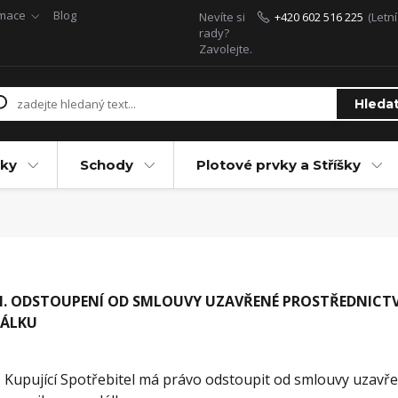
rmace
Blog
Nevíte si
+420 602 516 225
(Letn
rady?
Zavolejte.
Hleda
ky
Schody
Plotové prvky a Stříšky
I. ODSTOUPENÍ OD SMLOUVY UZAVŘENÉ PROSTŘEDNICT
ÁLKU
. Kupující Spotřebitel má právo odstoupit od smlouvy uzavř