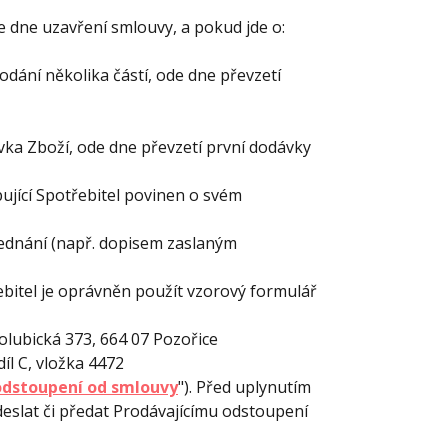
e dne uzavření smlouvy, a pokud jde o:
dání několika částí, ode dne převzetí
ka Zboží, ode dne převzetí první dodávky
ující Spotřebitel povinen o svém
ednání (např. dopisem zaslaným
ebitel je oprávněn použít vzorový formulář
olubická 373, 664 07 Pozořice
íl C, vložka 4472
dstoupení od smlouvy
"). Před uplynutím
deslat či předat Prodávajícímu odstoupení