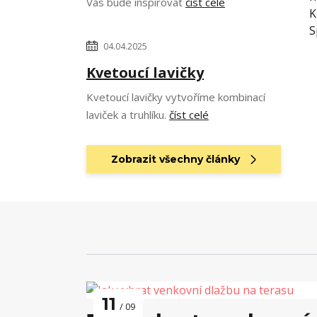
Vás bude inspirovat
číst celé
K
S
04.04.2025
Kvetoucí lavičky
Kvetoucí lavičky vytvoříme kombinací
laviček a truhlíku.
číst celé
Zobrazit všechny články
11
09