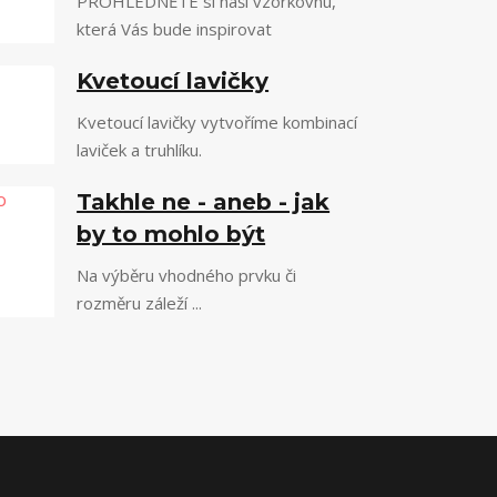
PROHLÉDNĚTE si naši vzorkovnu,
která Vás bude inspirovat
Kvetoucí lavičky
Kvetoucí lavičky vytvoříme kombinací
laviček a truhlíku.
Takhle ne - aneb - jak
by to mohlo být
Na výběru vhodného prvku či
rozměru záleží ...