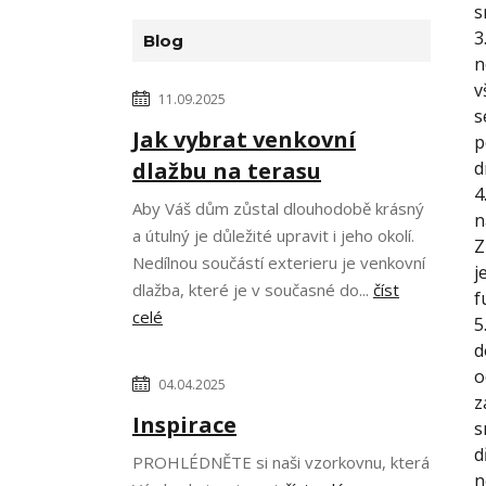
s
3
Blog
n
v
11.09.2025
s
Jak vybrat venkovní
p
dlažbu na terasu
d
4
Aby Váš dům zůstal dlouhodobě krásný
n
a útulný je důležité upravit i jeho okolí.
Z
Nedílnou součástí exterieru je venkovní
j
dlažba, které je v současné do...
číst
f
celé
5
d
o
04.04.2025
z
Inspirace
s
d
PROHLÉDNĚTE si naši vzorkovnu, která
n