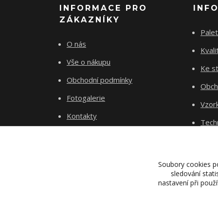
INFORMACE PRO
INF
ZÁKAZNÍKY
Palet
O nás
Kvali
Vše o nákupu
Ke st
Obchodní podmínky
Obch
Fotogalerie
Vzor
Kontakty
Tech
Blog
Dopr
Proje
Soubory cookies p
sledování stat
nastavení při použ