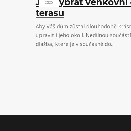
Jak vybrat venkovní
2025
terasu
Aby Váš dům zůstal dlouhodobě krásný
upravit i jeho okolí. Nedílnou součást
dlažba, které je v současné do...