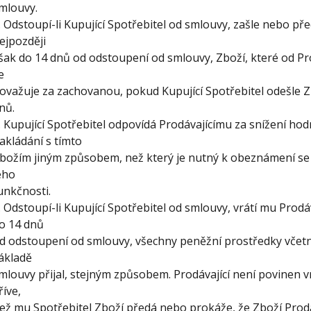
mlouvy.
. Odstoupí-li Kupující Spotřebitel od smlouvy, zašle nebo p
ejpozději
šak do 14 dnů od odstoupení od smlouvy, Zboží, které od Pro
e
ovažuje za zachovanou, pokud Kupující Spotřebitel odešle Z
nů.
. Kupující Spotřebitel odpovídá Prodávajícímu za snížení hod
akládání s tímto
božím jiným způsobem, než který je nutný k obeznámení se 
eho
unkčnosti.
. Odstoupí-li Kupující Spotřebitel od smlouvy, vrátí mu Prod
o 14 dnů
d odstoupení od smlouvy, všechny peněžní prostředky včetn
ákladě
mlouvy přijal, stejným způsobem. Prodávající není povinen vr
říve,
ež mu Spotřebitel Zboží předá nebo prokáže, že Zboží Prodá