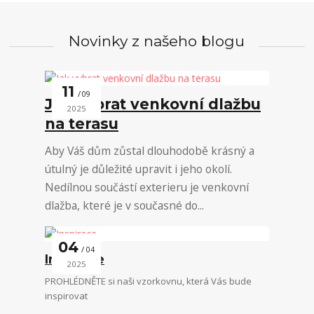
Novinky z našeho blogu
11
09
Jak vybrat venkovní dlažbu
2025
na terasu
Aby Váš dům zůstal dlouhodobě krásný a
útulný je důležité upravit i jeho okolí.
Nedílnou součástí exterieru je venkovní
dlažba, které je v současné do...
04
04
Inspirace
2025
PROHLÉDNĚTE si naši vzorkovnu, která Vás bude
inspirovat