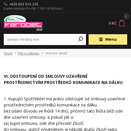
+420 602 516 225
(Letní období Po-Pá, 7:00-16:00hod.)
0
0 Kč
Menu
Úvod
Vše o nákupu
Vrácení zboží
VI. ODSTOUPENÍ OD SMLOUVY UZAVŘENÉ
PROSTŘEDNICTVÍM PROSTŘEDKŮ KOMUNIKACE NA DÁLKU
1. Kupující Spotřebitel má právo odstoupit od smlouvy uzavřené
prostřednictvím prostředků komunikace na dálku
bez udání důvodu ve lhůtě 14 dnů, přičemž tato lhůta běží ode
dne uzavření smlouvy, a pokud jde o:
(a) kupní smlouvu, ode dne převzetí Zboží;
(b) smlouvu, jejímž předmětem je několik druhů Zboží nebo