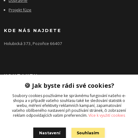
Dopravné
Projekt fúze
KDE NÁS NAJDETE
Holubická 373, Pozořice 66407
KONTAKTY
🍪 Jak byste rádi své cookies?
Zákaznická podpora FEROBET s.r.o.
+420 602 516 225
Soubory cookies používáme ke správnému fungování našeho e-
shopu a v případě vašeho souhlasu také ke sledování statistik o
(Letní období Po-Pá, 7:00-16:00hod.)
webu, měření efektivity reklamních kampaní, zapamatování
vašeho oblíbeného nastavení při používání stránek, či zobrazení
pozorice@ferobet.cz
reklam odpovídajících vašim preferencím.
Více k využití cookies
Nastavení
Souhlasím