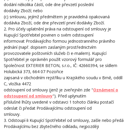
dodání několika částí, ode dne převzetí poslední
dodávky Zboží; nebo
(c) smlouvu, jejímž předmětem je pravidelná opakovaná
dodávka Zboží, ode dne převzetí první dodávky Zboží.
2. Pro účely uplatnění práva na odstoupení od smlouvy je
Kupující Spotřebitel povinen o svém odstoupení
informovat Prodávajícího formou jednostranného právního
jednání (např. dopisem zaslaným prostřednictvím
provozovatele poštovních služeb či e-mailem). Kupující
Spotřebitel je oprávněn použít vzorový formulář pro
Společnost EXTERIER BETON, s.r.o., IČ: 42660394, se sídlem
Holubická 373, 664 07 Pozořice
zapsaná v obchodním rejstříku u Krajského soudu v Brně, oddíl
C, vložka 4472
odstoupení od smlouvy (jenž je zveřejněn zde "
Oznámení o
odstoupení od smlouvy
"). Před uplynutím
příslušné lhůty uvedené v odstavci 1 tohoto článku postačí
odeslat či předat Prodávajícímu odstoupení od
smlouvy.
3. Odstoupí-li Kupující Spotřebitel od smlouvy, zašle nebo předá
Prodávajícímu bez zbytečného odkladu, nejpozději