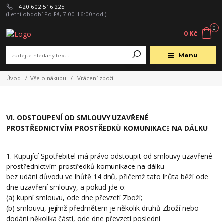
+420 602 516 225
(Letní období Po-Pá, 7:00-16:00hod.)
0
0 Kč
Menu
Úvod
Vše o nákupu
Vrácení zboží
VI. ODSTOUPENÍ OD SMLOUVY UZAVŘENÉ
PROSTŘEDNICTVÍM PROSTŘEDKŮ KOMUNIKACE NA DÁLKU
1. Kupující Spotřebitel má právo odstoupit od smlouvy uzavřené
prostřednictvím prostředků komunikace na dálku
bez udání důvodu ve lhůtě 14 dnů, přičemž tato lhůta běží ode
dne uzavření smlouvy, a pokud jde o:
(a) kupní smlouvu, ode dne převzetí Zboží;
(b) smlouvu, jejímž předmětem je několik druhů Zboží nebo
dodání několika částí, ode dne převzetí poslední