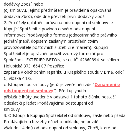
dodávky Zboží; nebo
(c) smlouvu, jejímž předmětem je pravidelná opakovaná
dodávka Zboží, ode dne převzetí první dodávky Zboží.
2. Pro účely uplatnění práva na odstoupení od smlouvy je
Kupující Spotřebitel povinen o svém odstoupení
informovat Prodávajícího formou jednostranného právního
jednání (např. dopisem zaslaným prostřednictvím
provozovatele poštovních služeb či e-mailem). Kupující
Spotřebitel je oprávněn použít vzorový formulář pro
Společnost EXTERIER BETON, s.r.o., IČ: 42660394, se sídlem
Holubická 373, 664 07 Pozořice
zapsaná v obchodním rejstříku u Krajského soudu v Brně, oddíl
C, vložka 4472
odstoupení od smlouvy (jenž je zveřejněn zde "
Oznámení o
odstoupení od smlouvy
"). Před uplynutím
příslušné lhůty uvedené v odstavci 1 tohoto článku postačí
odeslat či předat Prodávajícímu odstoupení od
smlouvy.
3. Odstoupí-li Kupující Spotřebitel od smlouvy, zašle nebo předá
Prodávajícímu bez zbytečného odkladu, nejpozději
však do 14 dnů od odstoupení od smlouvy, Zboží, které od