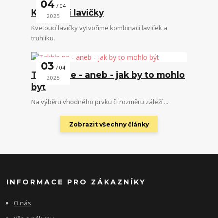
04
04
Kvetoucí lavičky
2025
Kvetoucí lavičky vytvoříme kombinací laviček a
truhlíku.
03
04
Takhle ne - aneb - jak by to mohlo
2025
být
Na výběru vhodného prvku či rozměru záleží ...
Zobrazit všechny články
INFORMACE PRO ZÁKAZNÍKY
O nás