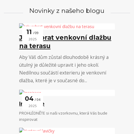
Novinky z našeho blogu
11
09
Jak vybrat venkovní dlažbu
2025
na terasu
Aby Váš dům zůstal dlouhodobě krásný a
útulný je důležité upravit i jeho okolí.
Nedílnou součástí exterieru je venkovní
dlažba, které je v současné do...
04
04
Inspirace
2025
PROHLÉDNĚTE si naši vzorkovnu, která Vás bude
inspirovat