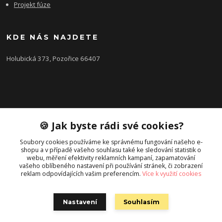
Projekt fúze
KDE NÁS NAJDETE
Holubická 373, Pozořice 66407
KONTAKTY
🍪 Jak byste rádi své cookies?
Zákaznická podpora FEROBET s.r.o.
+420 602 516 225
Soubory cookies používáme ke správnému fungování našeho e-
shopu a v případě vašeho souhlasu také ke sledování statistik o
(Letní období Po-Pá, 7:00-16:00hod.)
webu, měření efektivity reklamních kampaní, zapamatování
vašeho oblíbeného nastavení při používání stránek, či zobrazení
pozorice@ferobet.cz
reklam odpovídajících vašim preferencím.
Více k využití cookies
Nastavení
Souhlasím