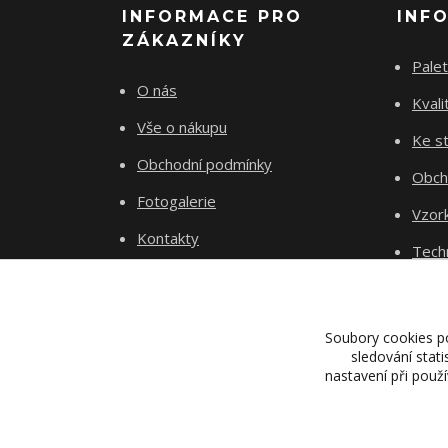
INFORMACE PRO
INF
ZÁKAZNÍKY
Palet
O nás
Kvali
Vše o nákupu
Ke st
Obchodní podmínky
Obch
Fotogalerie
Vzor
Kontakty
Tech
Blog
Dopr
Proje
Soubory cookies p
sledování stat
nastavení při použ