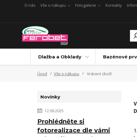
O nás
Vše o nákupu
Fotogalerie
Kontakty
Info
Dlažba a Obklady
Bazénové prv
Úvod
Vše o nákupu
Vrácení zboží
Novinky
V
D
12.09.2025
Prohlédněte si
fotorealizace dle vámi
1