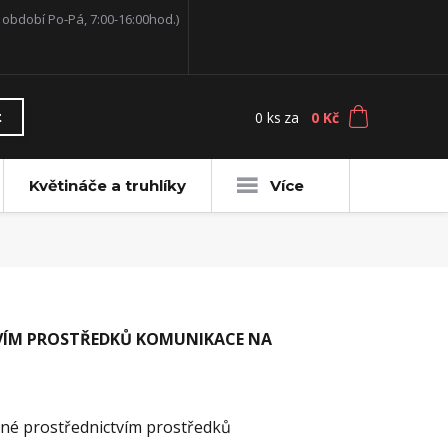
í období Po-Pá, 7:00-16:00hod.)
0
ks
za
0 Kč
t
Květináče a truhlíky
Více
VÍM PROSTŘEDKŮ KOMUNIKACE NA
ené prostřednictvím prostředků