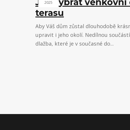
Jak vybrat venkovní
2025
terasu
Aby Váš dům zůstal dlouhodobě krásný
upravit i jeho okolí. Nedílnou součást
dlažba, které je v současné do...