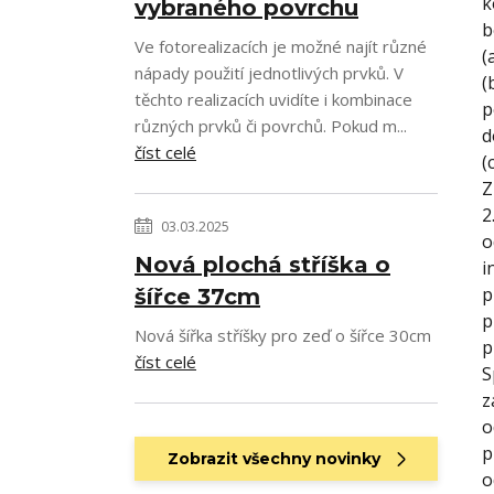
k
vybraného povrchu
b
Ve fotorealizacích je možné najít různé
(
nápady použití jednotlivých prvků. V
(
těchto realizacích uvidíte i kombinace
p
různých prvků či povrchů. Pokud m...
d
číst celé
(
Z
2
03.03.2025
o
Nová plochá stříška o
i
p
šířce 37cm
p
Nová šířka stříšky pro zeď o šířce 30cm
p
číst celé
S
z
o
p
Zobrazit všechny novinky
o