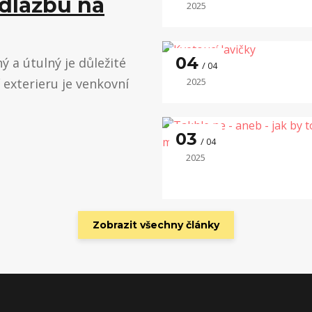
 dlažbu na
2025
04
 a útulný je důležité
04
í exterieru je venkovní
2025
03
04
2025
Zobrazit všechny články