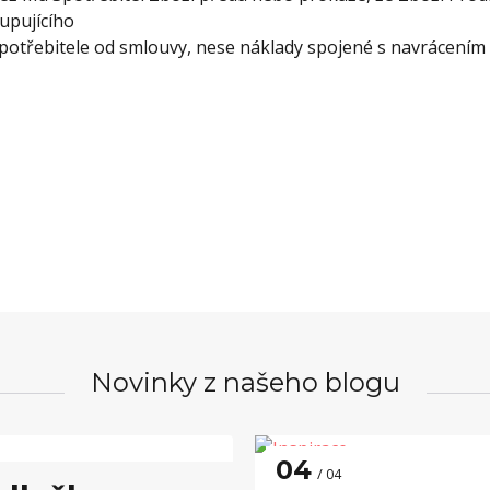
upujícího
potřebitele od smlouvy, nese náklady spojené s navrácením z
Novinky z našeho blogu
04
04