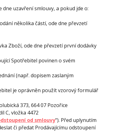
e dne uzavření smlouvy, a pokud jde o:
dání několika částí, ode dne převzetí
ka Zboží, ode dne převzetí první dodávky
ující Spotřebitel povinen o svém
ednání (např. dopisem zaslaným
ebitel je oprávněn použít vzorový formulář
olubická 373, 664 07 Pozořice
íl C, vložka 4472
dstoupení od smlouvy
"). Před uplynutím
deslat či předat Prodávajícímu odstoupení