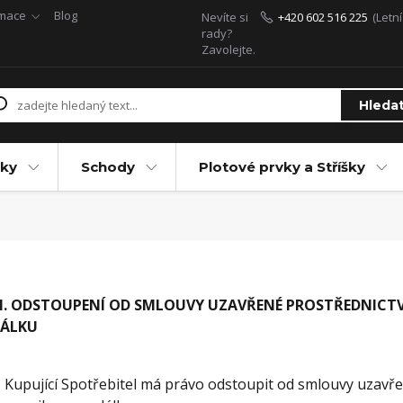
rmace
Blog
Nevíte si
+420 602 516 225
(Letn
rady?
Zavolejte.
Hleda
ky
Schody
Plotové prvky a Stříšky
I. ODSTOUPENÍ OD SMLOUVY UZAVŘENÉ PROSTŘEDNICT
ÁLKU
. Kupující Spotřebitel má právo odstoupit od smlouvy uzavř