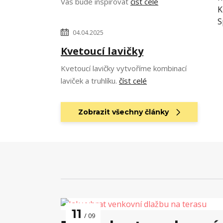
Vás bude inspirovat
číst celé
K
S
04.04.2025
Kvetoucí lavičky
Kvetoucí lavičky vytvoříme kombinací
laviček a truhlíku.
číst celé
Zobrazit všechny články
11
09