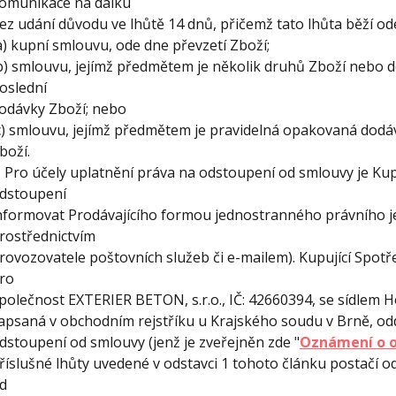
omunikace na dálku
ez udání důvodu ve lhůtě 14 dnů, přičemž tato lhůta běží od
a) kupní smlouvu, ode dne převzetí Zboží;
b) smlouvu, jejímž předmětem je několik druhů Zboží nebo do
oslední
odávky Zboží; nebo
c) smlouvu, jejímž předmětem je pravidelná opakovaná dodáv
boží.
. Pro účely uplatnění práva na odstoupení od smlouvy je Kup
dstoupení
nformovat Prodávajícího formou jednostranného právního j
rostřednictvím
rovozovatele poštovních služeb či e-mailem). Kupující Spotř
ro
polečnost EXTERIER BETON, s.r.o., IČ: 42660394, se sídlem H
apsaná v obchodním rejstříku u Krajského soudu v Brně, odd
dstoupení od smlouvy (jenž je zveřejněn zde "
Oznámení o o
říslušné lhůty uvedené v odstavci 1 tohoto článku postačí o
d