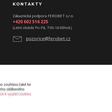
KONTAKTY
Zákaznická podpora FEROBET s.r.o.
+420 602 516 225
(Letní období Po-Pá, 7:00-16:00hod.)
pozorice@ferobet.cz
o souhlasu také ke
šeho oblíbeného
íce k využití cookies