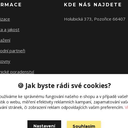
ORMACE
KDE NÁS NAJDETE
izace
Holubická 373, Pozořice 66407
ta a jakost
ažení
odní partneři
kovny
nické poradenství
avné
🍪 Jak byste rádi své cookies?
kt fúze
oužíváme ke správnému fungování našeho e-shopu a v případě vašeh
istik o webu, měření efektivity reklamních kampaní, zapamatování va
ívání stránek, či zobrazení reklam odpovídajících vašim preferencím.
V
Nastavení
Souhlasím