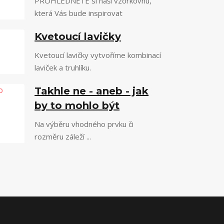
PROHLÉDNĚTE si naši vzorkovnu,
která Vás bude inspirovat
Kvetoucí lavičky
Kvetoucí lavičky vytvoříme kombinací
laviček a truhlíku.
Takhle ne - aneb - jak
by to mohlo být
Na výběru vhodného prvku či
rozměru záleží ...