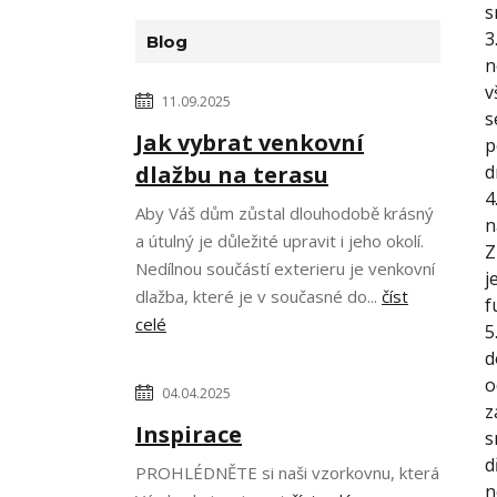
s
3
Blog
n
v
11.09.2025
s
Jak vybrat venkovní
p
dlažbu na terasu
d
4
Aby Váš dům zůstal dlouhodobě krásný
n
a útulný je důležité upravit i jeho okolí.
Z
Nedílnou součástí exterieru je venkovní
j
dlažba, které je v současné do...
číst
f
celé
5
d
o
04.04.2025
z
Inspirace
s
d
PROHLÉDNĚTE si naši vzorkovnu, která
n