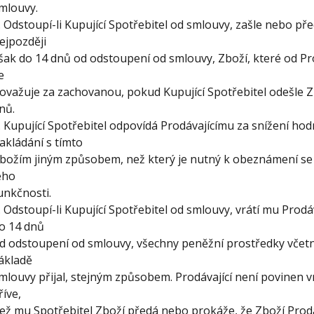
mlouvy.
. Odstoupí-li Kupující Spotřebitel od smlouvy, zašle nebo p
ejpozději
šak do 14 dnů od odstoupení od smlouvy, Zboží, které od Pro
e
ovažuje za zachovanou, pokud Kupující Spotřebitel odešle Z
nů.
. Kupující Spotřebitel odpovídá Prodávajícímu za snížení hod
akládání s tímto
božím jiným způsobem, než který je nutný k obeznámení se 
eho
unkčnosti.
. Odstoupí-li Kupující Spotřebitel od smlouvy, vrátí mu Prod
o 14 dnů
d odstoupení od smlouvy, všechny peněžní prostředky včetn
ákladě
mlouvy přijal, stejným způsobem. Prodávající není povinen vr
říve,
ež mu Spotřebitel Zboží předá nebo prokáže, že Zboží Prodá